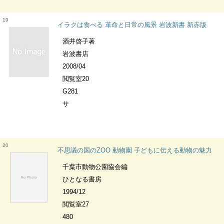
19
イラクは食べる 革命と日常の風景 岩波新書 新赤版
酒井啓子著
岩波書店
2008/04
閲覧室20
G281
サ
20
不思議の国のZOO 動物園 子どもに伝える動物の魅力
千葉市動物公園協会編
ひとなる書房
1994/12
閲覧室27
480