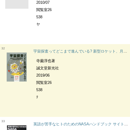
2010/07
閲覧室26
538
ヤ
32
宇宙探査ってどこまで進んでいる? 新型ロケット、月面基地建設、火星移住計画まで 子供の科学★ミライサイエンス
寺薗淳也著
誠文堂新光社
2019/06
閲覧室26
538
ﾃ
33
英語が苦手なヒトのためのNASAハンドブック サイトの使い方から宇宙・航空機関連の貴重な画像の探し方まで サイエンス・アイ新書