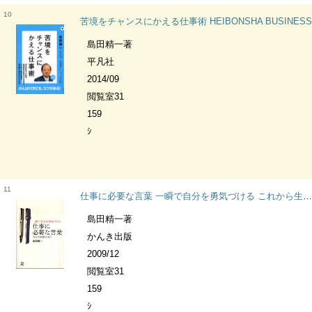
10
苦境をチャンスにかえる仕事術 HEIBONSHA BUSINESS
島田精一著
平凡社
2014/09
閲覧室31
159
ｼ
11
仕事に必要な言葉 一瞬で自分を勇気づける これから生き抜くために
島田精一著
かんき出版
2009/12
閲覧室31
159
ｼ