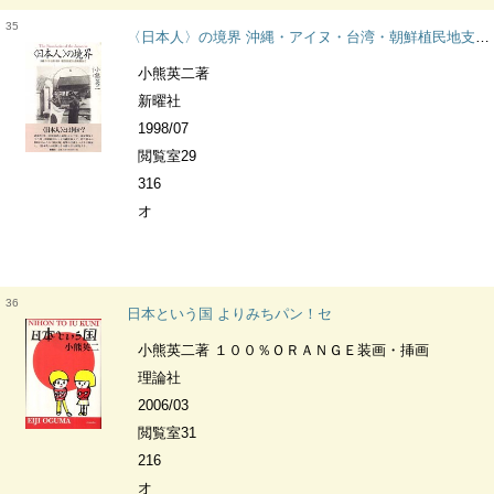
35
〈日本人〉の境界 沖縄・アイヌ・台湾・朝鮮植民地支配から復帰運動まで
小熊英二著
新曜社
1998/07
閲覧室29
316
オ
36
日本という国 よりみちパン！セ
小熊英二著 １００％ＯＲＡＮＧＥ装画・挿画
理論社
2006/03
閲覧室31
216
オ