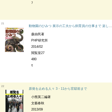
ﾌ
21
動物園のひみつ 展示の工夫から飼育員の仕事まで 楽しい調べ学習シリーズ
森由民著
PHP研究所
2014/02
閲覧室27
480
ﾓ
22
原発を止める人々 3・11から官邸前まで
小熊英二編著
文藝春秋
2013/09