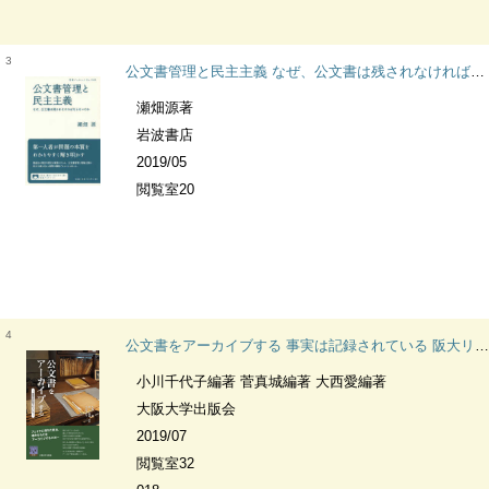
3
公文書管理と民主主義 なぜ、公文書は残されなければならないのか 岩波ブックレット
瀬畑源著
岩波書店
2019/05
閲覧室20
4
公文書をアーカイブする 事実は記録されている 阪大リーブル
小川千代子編著 菅真城編著 大西愛編著
大阪大学出版会
2019/07
閲覧室32