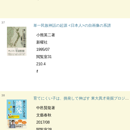
37
単一民族神話の起源 <日本人>の自画像の系譜
小熊英二著
新曜社
1995/07
閲覧室31
210.4
ｵ
38
育てにくい子は、挑発して伸ばす 東大異才発掘プロジェクトの教育メソッド
中邑賢龍著
文藝春秋
2017/08
閲覧室28