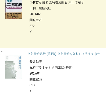
小林哲彦編著 宮崎義憲編著 太田璋編著
日刊工業新聞社
2011/02
閲覧室26
572
ｽﾞ
9
公文書館紀行 [第1弾] 公文書館を取材して見えてきた現状と課題
長井勉著
丸善プラネット 丸善出版(発売)
2017/04
閲覧室32
018
ﾅ