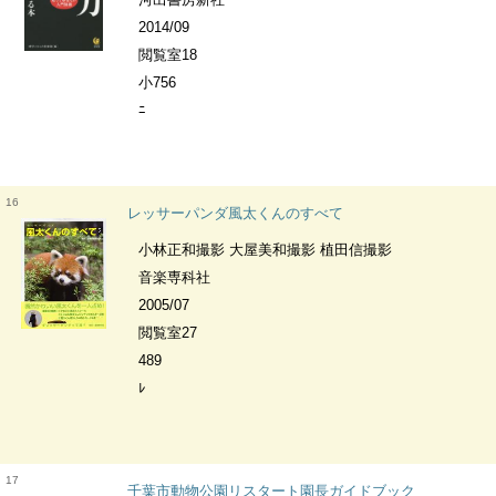
2014/09
閲覧室18
小756
ﾆ
16
レッサーパンダ風太くんのすべて
小林正和撮影 大屋美和撮影 植田信撮影
音楽専科社
2005/07
閲覧室27
489
ﾚ
17
千葉市動物公園リスタート園長ガイドブック