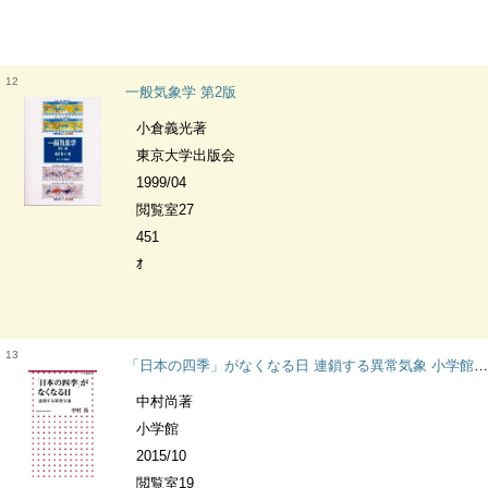
12
一般気象学 第2版
小倉義光著
東京大学出版会
1999/04
閲覧室27
451
ｵ
13
「日本の四季」がなくなる日 連鎖する異常気象 小学館新書
中村尚著
小学館
2015/10
閲覧室19