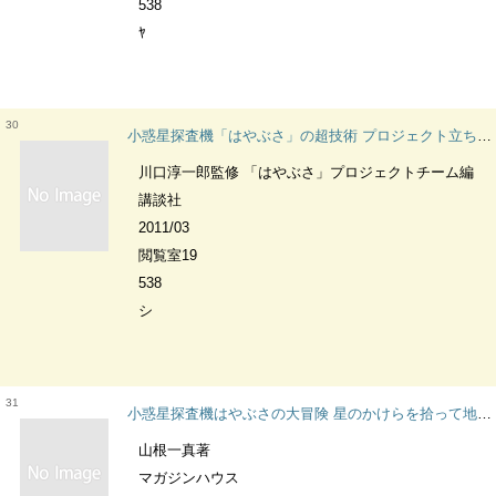
538
ﾔ
30
小惑星探査機「はやぶさ」の超技術 プロジェクト立ち上げから帰還までの全記録 ブルーバックス
川口淳一郎監修 「はやぶさ」プロジェクトチーム編
講談社
2011/03
閲覧室19
538
シ
31
小惑星探査機はやぶさの大冒険 星のかけらを拾って地球に戻るまで、６０億キロを、７年間かけて旅をした惑星探査機の運命。
山根一真著
マガジンハウス