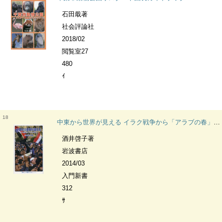
石田戢著
社会評論社
2018/02
閲覧室27
480
ｲ
18
中東から世界が見える イラク戦争から「アラブの春」へ 岩波ジュニア新書 767 <知の航海>シリーズ
酒井啓子著
岩波書店
2014/03
入門新書
312
ｻ