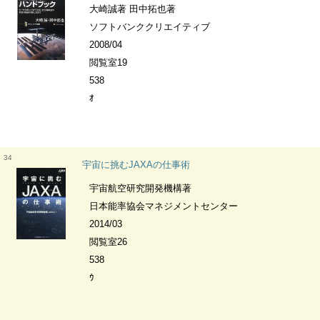
大崎誠著 田中拓也著
ソフトバンククリエイティブ
2008/04
閲覧室19
538
ｵ
34
宇宙に挑むJAXAの仕事術
宇宙航空研究開発機構著
日本能率協会マネジメントセンター
2014/03
閲覧室26
538
ｳ