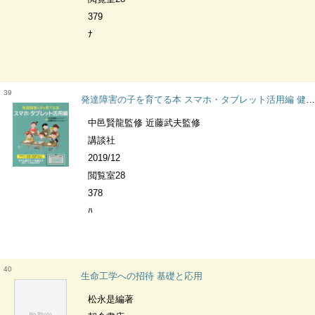
379
ﾅ
39
発達障害の子を育てる本 スマホ・タブレット活用編 健康ライブラリー スペシャル
中邑賢龍監修 近藤武夫監修
講談社
2019/12
閲覧室28
378
ﾊ
40
生命工学への招待 基礎と応用
松永是編著