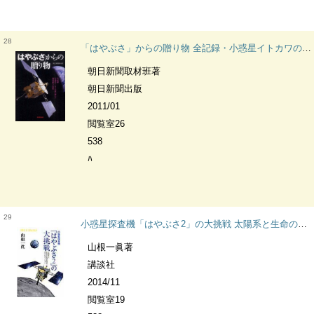
28
「はやぶさ」からの贈り物 全記録・小惑星イトカワの砂が明かす地球誕生の秘密
朝日新聞取材班著
朝日新聞出版
2011/01
閲覧室26
538
ﾊ
29
小惑星探査機「はやぶさ2」の大挑戦 太陽系と生命の起源を探る壮大なミッション ブルーバックス
山根一眞著
講談社
2014/11
閲覧室19