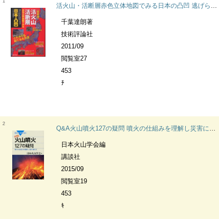
1
活火山・活断層赤色立体地図でみる日本の凸凹 逃げられない日本列島の宿命がリアルに浮かびあがる!
千葉達朗著
技術評論社
2011/09
閲覧室27
453
ﾁ
2
Q&A火山噴火127の疑問 噴火の仕組みを理解し災害に備える ブルーバックス
日本火山学会編
講談社
2015/09
閲覧室19
453
ｷ