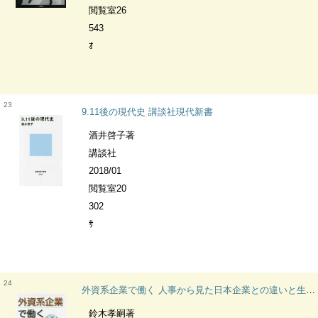
閲覧室26
543
ｵ
23
9.11後の現代史 講談社現代新書
酒井啓子著
講談社
2018/01
閲覧室20
302
ｻ
24
外資系企業で働く 人事から見た日本企業との違いと生き抜く知恵
鈴木孝嗣著