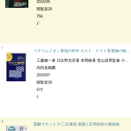
2015/05
閲覧室26
756
ｽﾞ
7
リチウムイオン電池の科学 ホスト・ゲスト系電極の物理化学からナノテク材料まで 材料学シリーズ
工藤徹一著 日比野光宏著 本間格著 堂山昌男監修 小川恵一監修 北田正弘監修
内田老鶴圃
2010/07
閲覧室26
572
ﾘ
8
図解でナットク!二次電池 基礎と応用技術の最前線