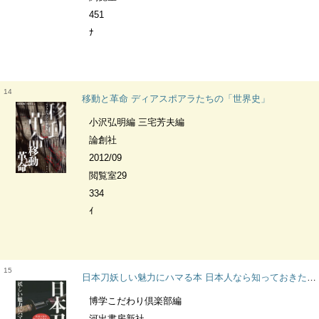
451
ﾅ
14
移動と革命 ディアスポアラたちの「世界史」
小沢弘明編 三宅芳夫編
論創社
2012/09
閲覧室29
334
ｲ
15
日本刀妖しい魅力にハマる本 日本人なら知っておきたい入門知識 KAWADE夢文庫
博学こだわり倶楽部編
河出書房新社