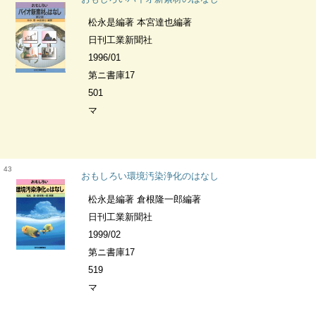
松永是編著 本宮達也編著
日刊工業新聞社
1996/01
第ニ書庫17
501
マ
43
おもしろい環境汚染浄化のはなし
松永是編著 倉根隆一郎編著
日刊工業新聞社
1999/02
第ニ書庫17
519
マ