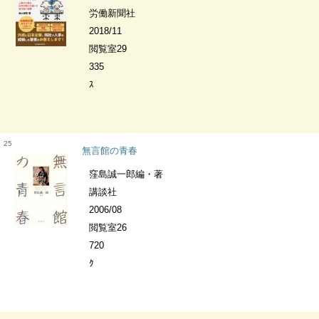
労働新聞社
2018/11
閲覧室29
335
ｽ
25
無言館の青春
窪島誠一郎編・著
講談社
2006/08
閲覧室26
720
ｸ