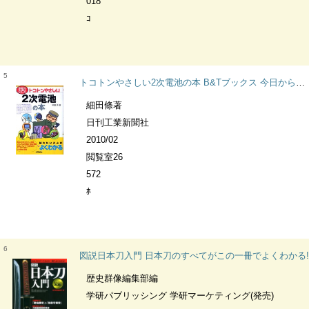
018
ｺ
5
トコトンやさしい2次電池の本 B&Tブックス 今日からモノ知りシリーズ
細田條著
日刊工業新聞社
2010/02
閲覧室26
572
ﾎ
6
図説日本刀入門 日本刀のすべてがこの一冊でよくわかる!
歴史群像編集部編
学研パブリッシング 学研マーケティング(発売)