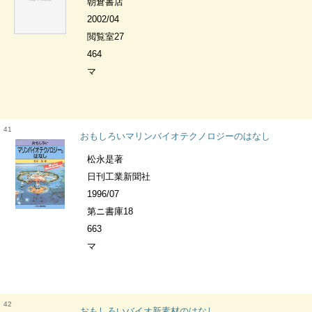
朝倉書店
2002/04
閲覧室27
464
マ
41
おもしろいマリンバイオテクノロジーのはなし
松永是著
日刊工業新聞社
1996/07
第ニ書庫18
663
マ
42
おもしろいバイオ新素材のはなし