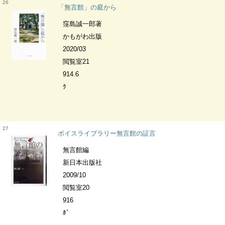
26
「無言館」の庭から
窪島誠一郎著
かもがわ出版
2020/03
閲覧室21
914.6
ｸ
27
ボイスライブラリー無言館の証言
無言館編
新日本出版社
2009/10
閲覧室20
916
ﾎﾞ