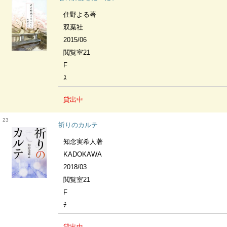
住野よる著
双葉社
2015/06
閲覧室21
F
ｽ
貸出中
23
祈りのカルテ
知念実希人著
KADOKAWA
2018/03
閲覧室21
F
ﾁ
貸出中