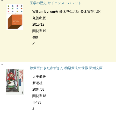
6
医学の歴史 サイエンス・パレット
William Bynum著 鈴木晃仁共訳 鈴木実佳共訳
丸善出版
2015/12
閲覧室19
490
ﾊﾞ
7
診療室にきた赤ずきん 物語療法の世界 新潮文庫
大平健著
新潮社
2004/09
閲覧室18
小493
ｵ