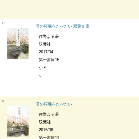
17
君の膵臓をたべたい 双葉文庫
住野よる著
双葉社
2017/04
第一書庫15
小Ｆ
ｽ
18
君の膵臓をたべたい
住野よる著
双葉社
2015/06
第一書庫11