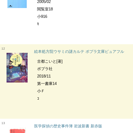
2005/02
閲覧室18
小916
ｷ
12
絵本処方院ウサミの謎カルテ ポプラ文庫ピュアフル
古都こいと[著]
ポプラ社
2018/11
第一書庫14
小Ｆ
ｺ
13
医学探偵の歴史事件簿 岩波新書 新赤版