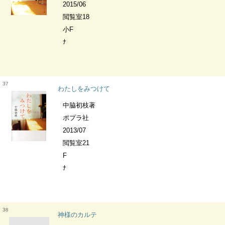
2015/06
閲覧室18
小F
ﾅ
37
わたしをみつけて
中脇初枝著
ポプラ社
2013/07
閲覧室21
F
ﾅ
38
神様のカルテ