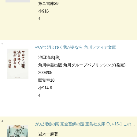
第ニ書庫29
小916
ｲ
3
やがて消えゆく我が身なら 角川ソフィア文庫
池田清彦[著]
角川学芸出版 角川グループパブリッシング(発売)
2008/05
閲覧室18
小914.6
ｲ
4
がん消滅の罠 完全寛解の謎 宝島社文庫 Cい-15-1 このミス大賞
岩木一麻著