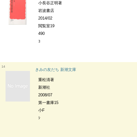
小長谷正明著
岩波書店
2014/02
閲覧室19
490
ｺ
14
きみの友だち 新潮文庫
重松清著
新潮社
2008/07
第一書庫15
小F
ｼ