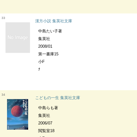
33
漢方小説 集英社文庫
中島たい子著
集英社
2008/01
第一書庫15
小F
ﾅ
34
こどもの一生 集英社文庫
中島らも著
集英社
2006/07
閲覧室18