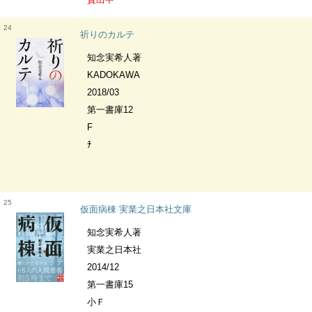
24
祈りのカルテ
知念実希人著
KADOKAWA
2018/03
第一書庫12
F
ﾁ
25
仮面病棟 実業之日本社文庫
知念実希人著
実業之日本社
2014/12
第一書庫15
小Ｆ