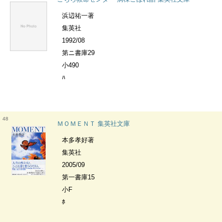
浜辺祐一著
集英社
1992/08
第ニ書庫29
小490
ﾊ
48
ＭＯＭＥＮＴ 集英社文庫
本多孝好著
集英社
2005/09
第一書庫15
小F
ﾎ