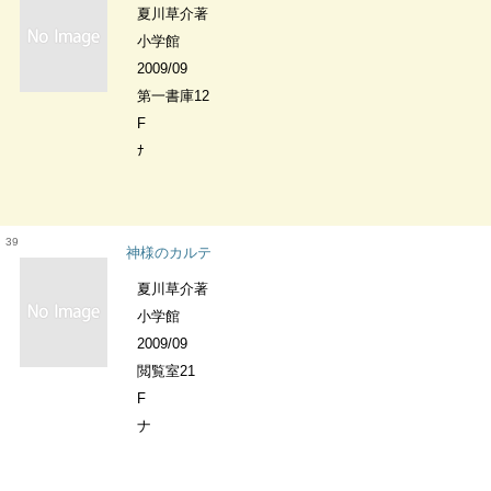
夏川草介著
小学館
2009/09
第一書庫12
F
ﾅ
39
神様のカルテ
夏川草介著
小学館
2009/09
閲覧室21
F
ナ