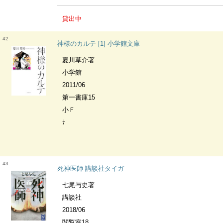
貸出中
42
神様のカルテ [1] 小学館文庫
夏川草介著
小学館
2011/06
第一書庫15
小Ｆ
ﾅ
43
死神医師 講談社タイガ
七尾与史著
講談社
2018/06
閲覧室18