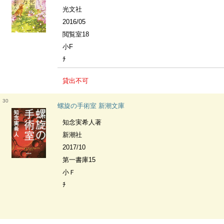
光文社
2016/05
閲覧室18
小F
ﾁ
貸出不可
30
螺旋の手術室 新潮文庫
知念実希人著
新潮社
2017/10
第一書庫15
小Ｆ
ﾁ