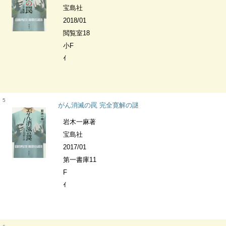
宝島社
2018/01
閲覧室18
小F
ｲ
5
がん消滅の罠 完全寛解の謎
岩木一麻著
宝島社
2017/01
第一書庫11
F
ｲ