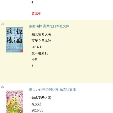
ﾁ
貸出中
26
仮面病棟 実業之日本社文庫
知念実希人著
実業之日本社
2014/12
第一書庫15
小F
ﾁ
27
優しい死神の飼い方 光文社文庫
知念実希人著
光文社
2016/05