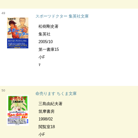
49
スポーツドクター 集英社文庫
松樹剛史著
集英社
2005/10
第一書庫15
小F
ﾏ
50
命売ります ちくま文庫
三島由紀夫著
筑摩書房
1998/02
閲覧室18
小F