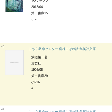
TOブックス
2018/04
第一書庫15
小F
ﾆ
46
こちら救命センター 病棟こぼれ話 集英社文庫
浜辺祐一著
集英社
1992/08
第ニ書庫29
小916
ﾊ
47
こちら救命センター 病棟こぼれ話 集英社文庫