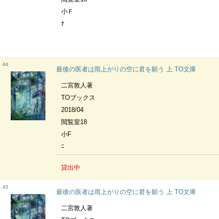
小Ｆ
ﾅ
44
最後の医者は雨上がりの空に君を願う 上 TO文庫
二宮敦人著
TOブックス
2018/04
閲覧室18
小F
ﾆ
貸出中
45
最後の医者は雨上がりの空に君を願う 上 TO文庫
二宮敦人著