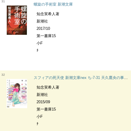
31
螺旋の手術室 新潮文庫
知念実希人著
新潮社
2017/10
第一書庫15
小F
ﾁ
32
スフィアの死天使 新潮文庫nex ち-7-31 天久鷹央の事件カルテ [1]
知念実希人著
新潮社
2015/09
第一書庫15
小F
ﾁ