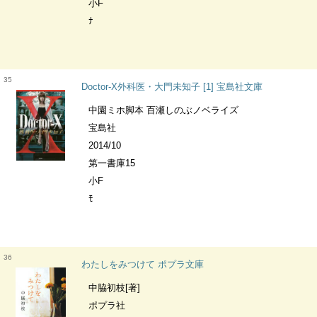
小F
ﾅ
35
Doctor‐X外科医・大門未知子 [1] 宝島社文庫
中園ミホ脚本 百瀬しのぶノベライズ
宝島社
2014/10
第一書庫15
小F
ﾓ
36
わたしをみつけて ポプラ文庫
中脇初枝[著]
ポプラ社