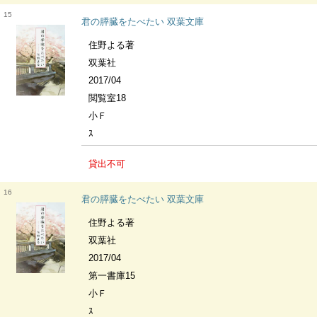
15
君の膵臓をたべたい 双葉文庫
住野よる著
双葉社
2017/04
閲覧室18
小Ｆ
ｽ
貸出不可
16
君の膵臓をたべたい 双葉文庫
住野よる著
双葉社
2017/04
第一書庫15
小Ｆ
ｽ