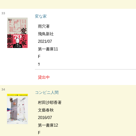
33
変な家
雨穴著
飛鳥新社
2021/07
第一書庫11
F
ｳ
貸出中
34
コンビニ人間
村田沙耶香著
文藝春秋
2016/07
第一書庫12
F