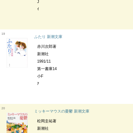
J
ｲ
19
ふたり 新潮文庫
赤川次郎著
新潮社
1991/11
第一書庫14
小F
ｱ
20
ミッキーマウスの憂鬱 新潮文庫
松岡圭祐著
新潮社