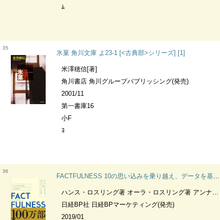
ﾑ
35
氷菓 角川文庫 よ23-1 [<古典部>シリーズ] [1]
米澤穂信[著]
角川書店 角川グループパブリッシング(発売)
2001/11
第一書庫16
小F
ﾖ
36
FACTFULNESS 10の思い込みを乗り越え、データを基に世界を正しく見る習慣
ハンス・ロスリング著 オーラ・ロスリング著 アンナ・ロスリング・ロンランド著 上杉周作訳 関美和訳
日経BP社 日経BPマーケティング(発売)
2019/01