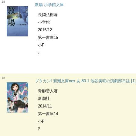
15
教場 小学館文庫
長岡弘樹著
小学館
2015/12
第一書庫15
小F
ﾅ
16
ブタカン! 新潮文庫nex あ-80-1 池谷美咲の演劇部日誌 [1]
青柳碧人著
新潮社
2014/11
第一書庫14
小F
ｱ