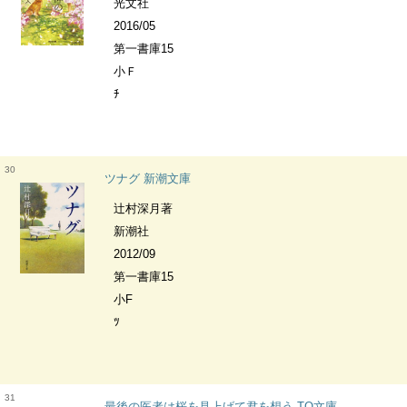
光文社
2016/05
第一書庫15
小Ｆ
ﾁ
30
ツナグ 新潮文庫
辻村深月著
新潮社
2012/09
第一書庫15
小F
ﾂ
31
最後の医者は桜を見上げて君を想う TO文庫