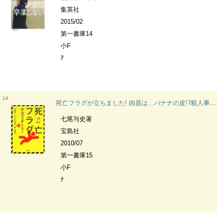
集英社
2015/02
第一書庫14
小F
ｱ
14
死亡フラグが立ちました! 凶器は…バナナの皮!?殺人事件 宝島社文庫 Cな-5-1 このミス大賞
七尾与史著
宝島社
2010/07
第一書庫15
小F
ﾅ