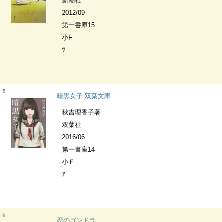
新潮社
2012/09
第一書庫15
小F
ﾂ
5
暗黒女子 双葉文庫
秋吉理香子著
双葉社
2016/06
第一書庫14
小Ｆ
ｱ
6
恋のゴンドラ