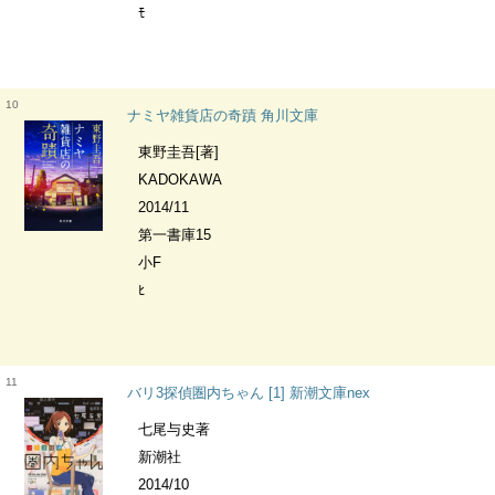
ﾓ
10
ナミヤ雑貨店の奇蹟 角川文庫
東野圭吾[著]
KADOKAWA
2014/11
第一書庫15
小F
ﾋ
11
バリ3探偵圏内ちゃん [1] 新潮文庫nex
七尾与史著
新潮社
2014/10