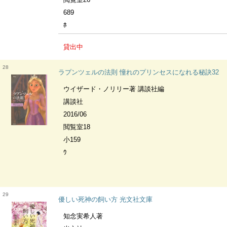
689
ﾎ
貸出中
28
ラプンツェルの法則 憧れのプリンセスになれる秘訣32
ウイザード・ノリリー著 講談社編
講談社
2016/06
閲覧室18
小159
ｳ
29
優しい死神の飼い方 光文社文庫
知念実希人著