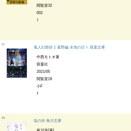
閲覧室32
002
ﾌ
37
鬼人幻燈抄 1 葛野編 水泡の日々 双葉文庫
中西モトオ著
双葉社
2021/05
閲覧室18
小F
ﾅ
38
塩の街 角川文庫
有川浩[著]