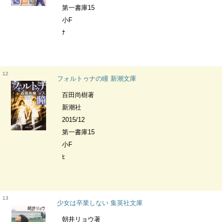
第一書庫15
小F
ﾅ
12
フォルトゥナの瞳 新潮文庫
百田尚樹著
新潮社
2015/12
第一書庫15
小F
ﾋ
13
少女は卒業しない 集英社文庫
朝井リョウ著