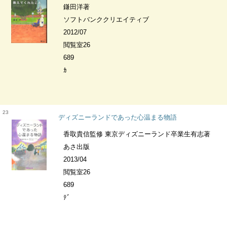
鎌田洋著
ソフトバンククリエイティブ
2012/07
閲覧室26
689
ｶ
23
ディズニーランドであった心温まる物語
香取貴信監修 東京ディズニーランド卒業生有志著
あさ出版
2013/04
閲覧室26
689
ﾃﾞ