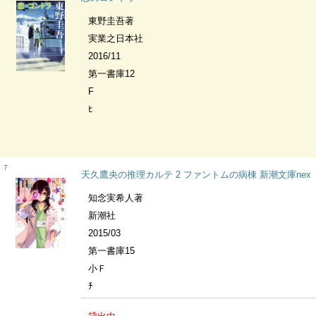
東野圭吾著
実業之日本社
2016/11
第一書庫12
F
ﾋ
7
天久鷹央の推理カルテ 2 ファントムの病棟 新潮文庫nex
知念実希人著
新潮社
2015/03
第一書庫15
小Ｆ
ﾁ