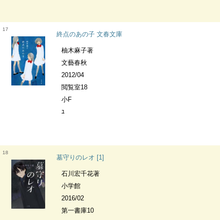
17
終点のあの子 文春文庫
柚木麻子著
文藝春秋
2012/04
閲覧室18
小F
ﾕ
18
墓守りのレオ [1]
石川宏千花著
小学館
2016/02
第一書庫10