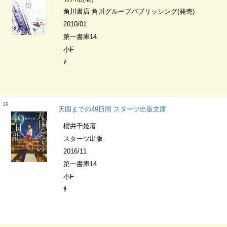
角川書店 角川グループパブリッシング(発売)
2010/01
第一書庫14
小F
ｱ
39
天国までの49日間 スターツ出版文庫
櫻井千姫著
スターツ出版
2016/11
第一書庫14
小F
ｻ