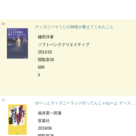
26
ディズニーそうじの神様が教えてくれたこと
鎌田洋著
ソフトバンククリエイティブ
2011/10
閲覧室26
689
ｶ
27
ボーっとディズニーランド行ってんじゃねーよ ディズニーアトラクション34本当の物語
堀井憲一郎著
双葉社
2019/06
閲覧室26