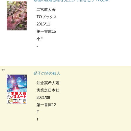
二宮敦人著
TOブックス
2016/11
第一書庫15
小F
ﾆ
32
硝子の塔の殺人
知念実希人著
実業之日本社
2021/08
第一書庫12
F
ﾁ