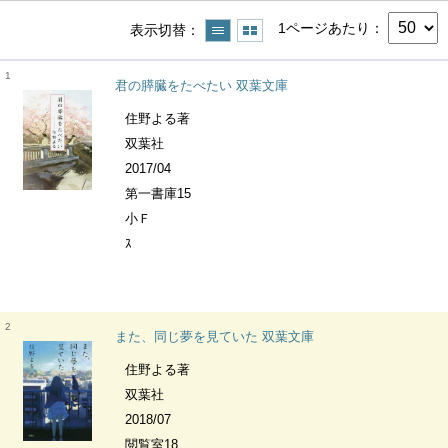
1ページあたり
表示切替
1
君の膵臓をたべたい 双葉文庫
住野よる著
双葉社
2017/04
第一書庫15
小Ｆ
ｽ
2
また、同じ夢を見ていた 双葉文庫
住野よる著
双葉社
2018/07
閲覧室18