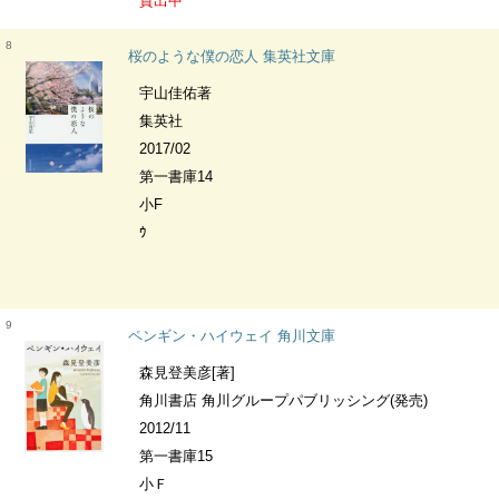
貸出中
8
桜のような僕の恋人 集英社文庫
宇山佳佑著
集英社
2017/02
第一書庫14
小F
ｳ
9
ペンギン・ハイウェイ 角川文庫
森見登美彦[著]
角川書店 角川グループパブリッシング(発売)
2012/11
第一書庫15
小Ｆ