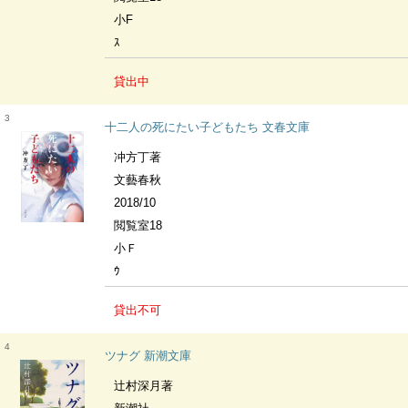
小F
ｽ
貸出中
3
十二人の死にたい子どもたち 文春文庫
冲方丁著
文藝春秋
2018/10
閲覧室18
小Ｆ
ｳ
貸出不可
4
ツナグ 新潮文庫
辻村深月著