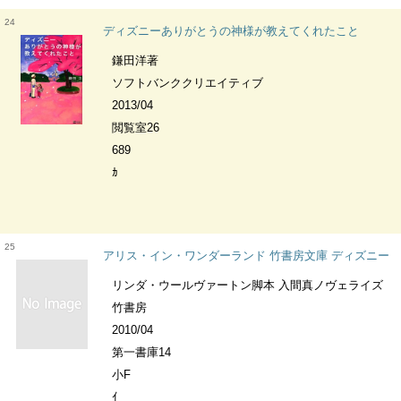
24
ディズニーありがとうの神様が教えてくれたこと
鎌田洋著
ソフトバンククリエイティブ
2013/04
閲覧室26
689
ｶ
25
アリス・イン・ワンダーランド 竹書房文庫 ディズニー
リンダ・ウールヴァートン脚本 入間真ノヴェライズ
竹書房
2010/04
第一書庫14
小F
ｲ