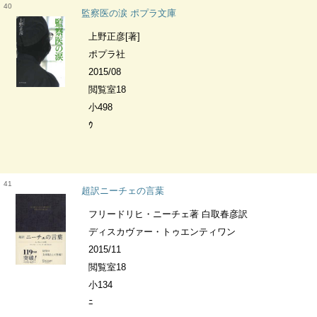
40
監察医の涙 ポプラ文庫
上野正彦[著]
ポプラ社
2015/08
閲覧室18
小498
ｳ
41
超訳ニーチェの言葉
フリードリヒ・ニーチェ著 白取春彦訳
ディスカヴァー・トゥエンティワン
2015/11
閲覧室18
小134
ﾆ