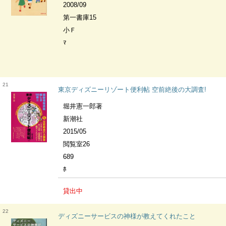
2008/09
第一書庫15
小Ｆ
ﾏ
21
東京ディズニーリゾート便利帖 空前絶後の大調査!
堀井憲一郎著
新潮社
2015/05
閲覧室26
689
ﾎ
貸出中
22
ディズニーサービスの神様が教えてくれたこと