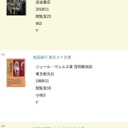
岩波書店
2018/11
閲覧室23
953
ｳﾞ
43
地底旅行 創元ＳＦ文庫
ジュール・ヴェルヌ著 窪田般弥訳
東京創元社
1968/11
閲覧室18
小953
ｳﾞ
44