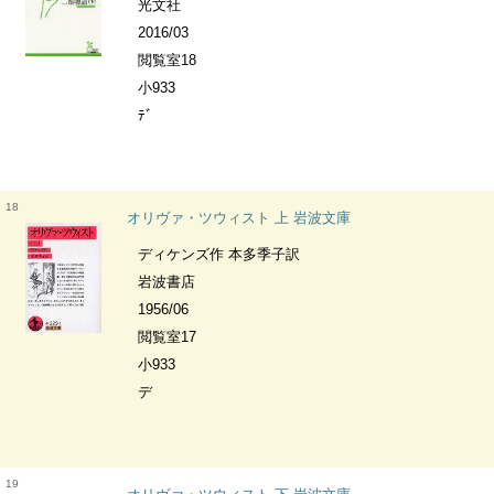
光文社
2016/03
閲覧室18
小933
ﾃﾞ
18
オリヴァ・ツウィスト 上 岩波文庫
ディケンズ作 本多季子訳
岩波書店
1956/06
閲覧室17
小933
デ
19