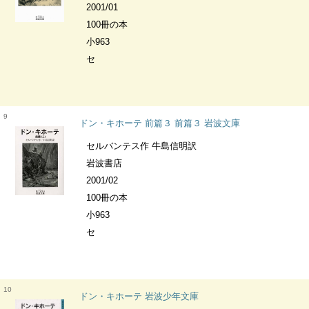
2001/01
100冊の本
小963
セ
9
ドン・キホーテ 前篇３ 前篇３ 岩波文庫
セルバンテス作 牛島信明訳
岩波書店
2001/02
100冊の本
小963
セ
10
ドン・キホーテ 岩波少年文庫