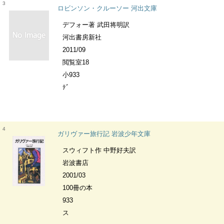
3
ロビンソン・クルーソー 河出文庫
デフォー著 武田将明訳
河出書房新社
2011/09
閲覧室18
小933
ﾃﾞ
4
ガリヴァー旅行記 岩波少年文庫
スウィフト作 中野好夫訳
岩波書店
2001/03
100冊の本
933
ス