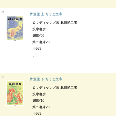
21
骨董屋 上 ちくま文庫
Ｃ．ディケンズ著 北川悌二訳
筑摩書房
1989/09
第ニ書庫28
小933
デ
22
骨董屋 下 ちくま文庫
Ｃ．ディケンズ著 北川悌二訳
筑摩書房
1989/10
第ニ書庫28
小933