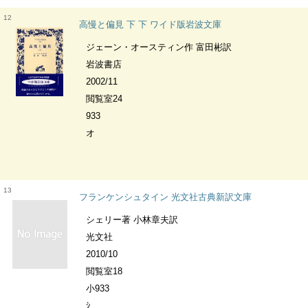
12
高慢と偏見 下 下 ワイド版岩波文庫
ジェーン・オースティン作 富田彬訳
岩波書店
2002/11
閲覧室24
933
オ
13
フランケンシュタイン 光文社古典新訳文庫
シェリー著 小林章夫訳
光文社
2010/10
閲覧室18
小933
ｼ