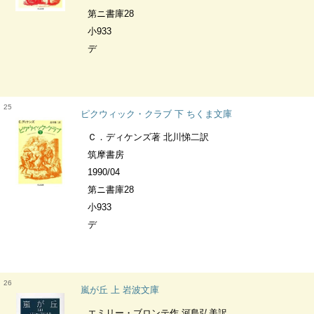
第ニ書庫28
小933
デ
25
ピクウィック・クラブ 下 ちくま文庫
Ｃ．ディケンズ著 北川悌二訳
筑摩書房
1990/04
第ニ書庫28
小933
デ
26
嵐が丘 上 岩波文庫
エミリー・ブロンテ作 河島弘美訳