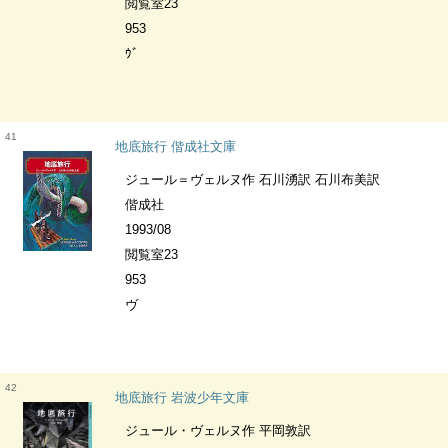
閲覧室23
953
ｳﾞ
41
地底旅行 偕成社文庫
ジュール＝ヴェルヌ作 石川湧訳 石川布美訳
偕成社
1993/08
閲覧室23
953
ヴ
42
地底旅行 岩波少年文庫
ジュール・ヴェルヌ作 平岡敦訳