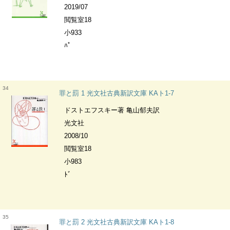
2019/07
閲覧室18
小933
ﾊﾟ
34
罪と罰 1 光文社古典新訳文庫 KAト1-7
ドストエフスキー著 亀山郁夫訳
光文社
2008/10
閲覧室18
小983
ﾄﾞ
35
罪と罰 2 光文社古典新訳文庫 KAト1-8