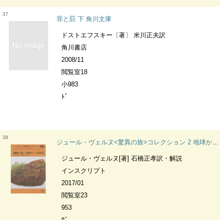
37
罪と罰 下 角川文庫
ドストエフスキー〔著〕 米川正夫訳
角川書店
2008/11
閲覧室18
小983
ﾄﾞ
38
ジュール・ヴェルヌ<驚異の旅>コレクション 2 地球から月へ 月を回って 上も下もなく
ジュール・ヴェルヌ[著] 石橋正孝訳・解説
インスクリプト
2017/01
閲覧室23
953
ｳﾞ