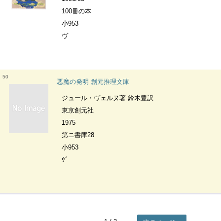
100冊の本
小953
ヴ
50
悪魔の発明 創元推理文庫
ジュール・ヴェルヌ著 鈴木豊訳
東京創元社
1975
第ニ書庫28
小953
ｳﾞ