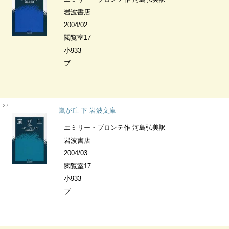
岩波書店
2004/02
閲覧室17
小933
ブ
27
嵐が丘 下 岩波文庫
エミリー・ブロンテ作 河島弘美訳
岩波書店
2004/03
閲覧室17
小933
ブ