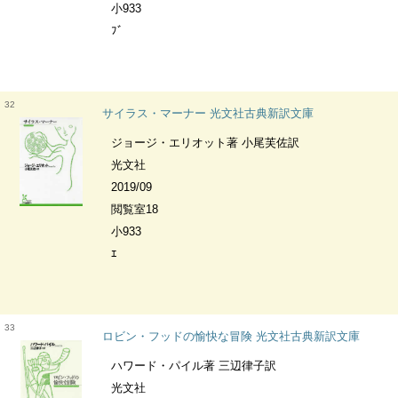
小933
ﾌﾞ
32
サイラス・マーナー 光文社古典新訳文庫
ジョージ・エリオット著 小尾芙佐訳
光文社
2019/09
閲覧室18
小933
ｴ
33
ロビン・フッドの愉快な冒険 光文社古典新訳文庫
ハワード・パイル著 三辺律子訳
光文社