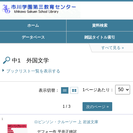
ホーム
資料検索
データベース
雑誌タイトル索引
すべて見る
中1 外国文学
ブックリスト一覧を表示する
1ページあたり
表示切替
1
/ 3
次のページ
1
ロビンソン・クルーソー 上 岩波文庫
デフォー作 平井正穂訳