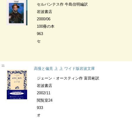
セルバンテス作 牛島信明編訳
岩波書店
2000/06
100冊の本
963
セ
11
高慢と偏見 上 上 ワイド版岩波文庫
ジェーン・オースティン作 富田彬訳
岩波書店
2002/11
閲覧室24
933
オ