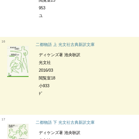
閲覧室23
953
ユ
16
二都物語 上 光文社古典新訳文庫
ディケンズ著 池央耿訳
光文社
2016/03
閲覧室18
小933
ﾃﾞ
17
二都物語 下 光文社古典新訳文庫
ディケンズ著 池央耿訳