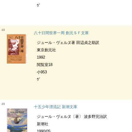
ｳﾞ
48
八十日間世界一周 創元ＳＦ文庫
ジュール・ヴェルヌ著 田辺貞之助訳
東京創元社
1992
閲覧室18
小953
ｳﾞ
49
十五少年漂流記 新潮文庫
ジュール・ヴェルヌ〔著〕 波多野完治訳
新潮社
1990/05