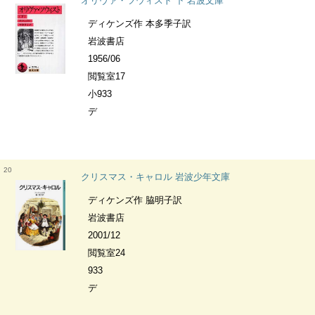
オリヴァ・ツウィスト 下 岩波文庫
ディケンズ作 本多季子訳
岩波書店
1956/06
閲覧室17
小933
デ
20
クリスマス・キャロル 岩波少年文庫
ディケンズ作 脇明子訳
岩波書店
2001/12
閲覧室24
933
デ