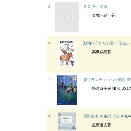
ＧＯ 角川文庫
5
金城一紀〔著〕
動物を守りたい君へ 岩波ジ
6
高槻成紀著
脱プラスチックへの挑戦 持
7
堅達京子著 NHK BS1ス
星野道夫 約束の川 STANDA
8
星野道夫著