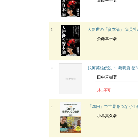
斎藤幸平著
人新世の「資本論」 集英社
2
斎藤幸平著
銀河英雄伝説 １ 黎明篇 徳
3
田中芳樹著
貸出不可
「20円」で世界をつなぐ仕
4
小暮真久著