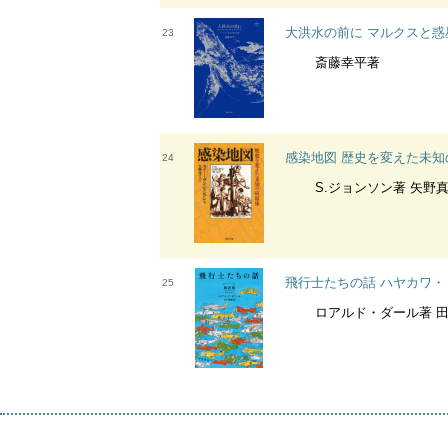
大洪水の前に マルクスと惑星
23
斎藤幸平著
感染地図 歴史を変えた未知
24
S.ジョンソン著 矢野
飛行士たちの話 ハヤカワ・
25
ロアルド・ダール著 