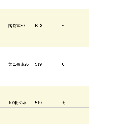
閲覧室30
B･3
ｳ
第ニ書庫26
519
C
100冊の本
519
カ