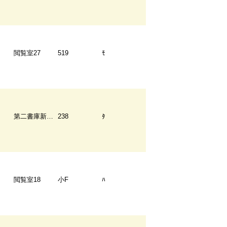
閲覧室27
519
ﾓ
第二書庫新書架
238
ﾀ
閲覧室18
小F
ﾊ