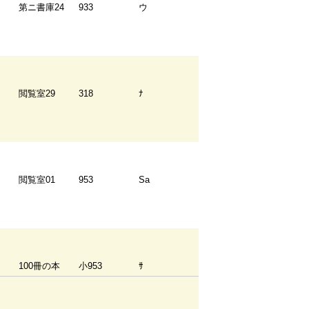
第ニ書庫24
933
ウ
閲覧室29
318
ﾅ
閲覧室01
953
Sa
100冊の本
小953
ｻ