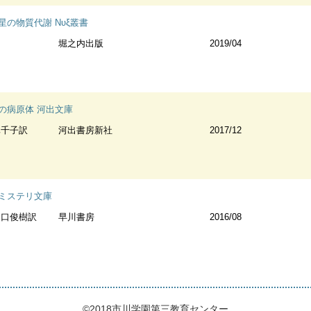
の物質代謝 Νυξ叢書
堀之内出版
2019/04
の病原体 河出文庫
真千子訳
河出書房新社
2017/12
ミステリ文庫
田口俊樹訳
早川書房
2016/08
©2018市川学園第三教育センター