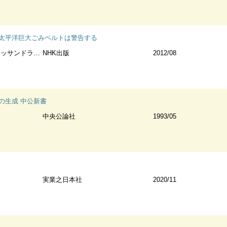
北太平洋巨大ごみベルトは警告する
ップス著 海輪由香子訳
NHK出版
2012/08
の生成 中公新書
中央公論社
1993/05
実業之日本社
2020/11