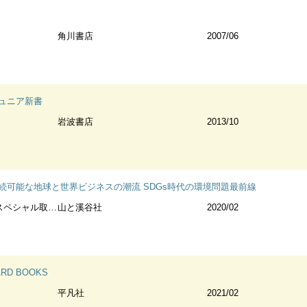
角川書店
2007/06
ュニア新書
岩波書店
2013/10
続可能な地球と世界ビジネスの潮流 SDGs時代の環境問題最前線
ペシャル取材班著
山と溪谷社
2020/02
RD BOOKS
平凡社
2021/02