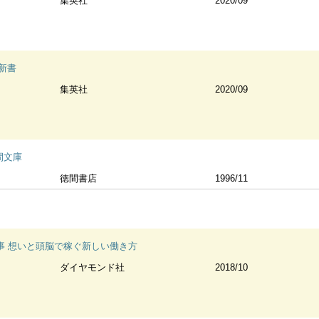
集英社
2020/09
新書
集英社
2020/09
間文庫
徳間書店
1996/11
事 想いと頭脳で稼ぐ新しい働き方
ダイヤモンド社
2018/10