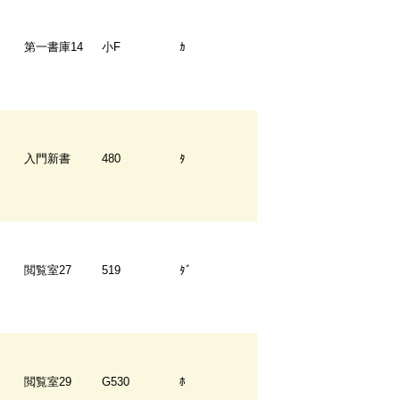
第一書庫14
小F
ｶ
入門新書
480
ﾀ
閲覧室27
519
ﾀﾞ
閲覧室29
G530
ﾎ