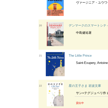
ヴァージニア・ユウワー・ウルフ作
デンマークのスマートシテ
20
中島健祐著
The Little Prince
21
Saint-Exupery, Antoine de : Howa
星の王子さま 岩波文庫
22
サン=テグジュペリ作 
貸出中