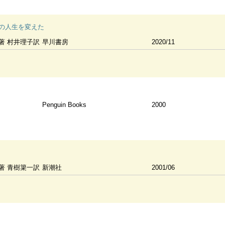
私の人生を変えた
著 村井理子訳
早川書房
2020/11
Penguin Books
2000
著 青樹簗一訳
新潮社
2001/06