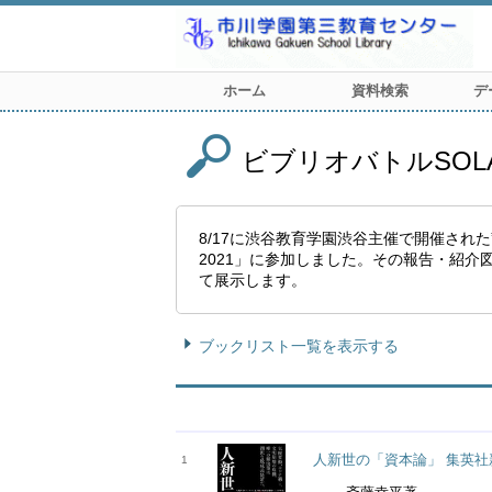
ホーム
資料検索
デ
ビブリオバトルSOLA
8/17に渋谷教育学園渋谷主催で開催された”SOLA 
2021」に参加しました。その報告・紹介図書の展示と
て展示します。
ブックリスト一覧を表示する
人新世の「資本論」 集英社
1