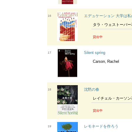
エデュケーション 大学は
16
タラ・ウェストーバー
貸出中
Silent spring
17
Carson, Rachel
沈黙の春
18
レイチェル・カーソン
貸出中
レモネードを作ろう
19