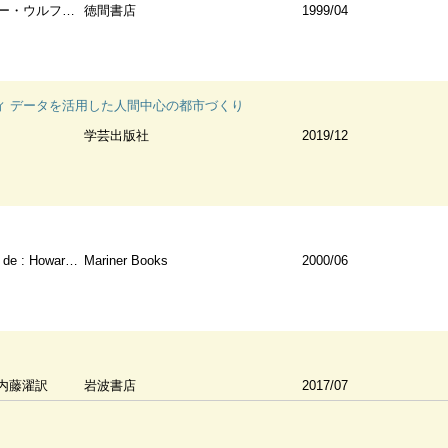
 こだまともこ訳
徳間書店
1999/04
ィ データを活用した人間中心の都市づくり
学芸出版社
2019/12
rd, Richard (TRN)
Mariner Books
2000/06
内藤濯訳
岩波書店
2017/07