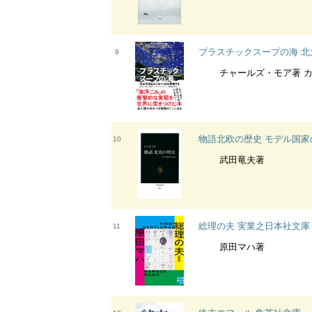
プラスチックスープの海 
9
チャールズ・モア著 カッサンドラ・フィリ
物語北欧の歴史 モデル国家
10
武田竜夫著
総理の夫 実業之日本社文庫
11
原田マハ著