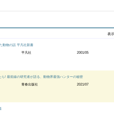
表
た動物の話 平凡社新書
平凡社
2001/05
ら! 最前線の研究者が語る、動物界最強ハンターの秘密
青春出版社
2021/07
鑑