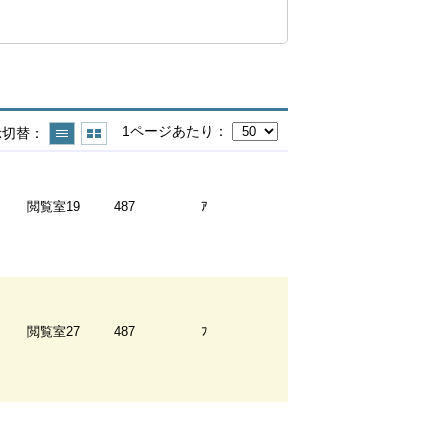
1ページあたり
示切替
閲覧室19
487
ｱ
閲覧室27
487
ﾌ