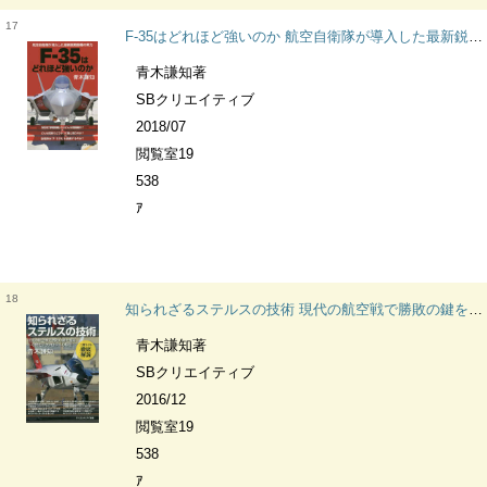
17
F-35はどれほど強いのか 航空自衛隊が導入した最新鋭戦闘機の実力 サイエンス・アイ新書 SIS-411 乗物
青木謙知著
SBクリエイティブ
2018/07
閲覧室19
538
ｱ
18
知られざるステルスの技術 現代の航空戦で勝敗の鍵を握る不可視化テクノロジーの秘密 サイエンス・アイ新書 SIS-369 乗物
青木謙知著
SBクリエイティブ
2016/12
閲覧室19
538
ｱ