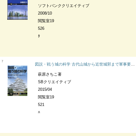
ソフトバンククリエイティブ
2008/10
閲覧室19
526
ﾀ
7
図説・戦う城の科学 古代山城から近世城郭まで軍事要塞たる城の構造と攻防のすべて サイエンス・アイ新書 SIS-329 科学
萩原さちこ著
SBクリエイティブ
2015/04
閲覧室19
521
ﾊ