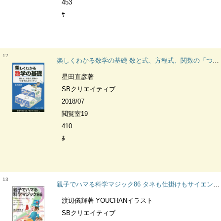
453
ｻ
12
楽しくわかる数学の基礎 数と式、方程式、関数の「つまずき」がスッキリ! サイエンス・アイ新書 SIS-412 数学
星田直彦著
SBクリエイティブ
2018/07
閲覧室19
410
ﾎ
13
親子でハマる科学マジック86 タネも仕掛けもサイエンス やってみよう・つくってみよう・調べてみよう編 サイエンス・アイ新書 SIS-335 科学
渡辺儀輝著 YOUCHANイラスト
SBクリエイティブ