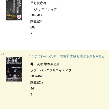
草野俊彦著
SBクリエイティブ
2018/03
閲覧室20
007
ｸ
16
ここまでわかった新・太陽系 太陽も地球も月も同じときにできてるの?銀河系に地球型惑星はどれだけあるの? サイエンス・アイ新書 SIS-131 宇宙
井田茂著 中本泰史著
ソフトバンククリエイティブ
2009/09
閲覧室19
444
ｲ