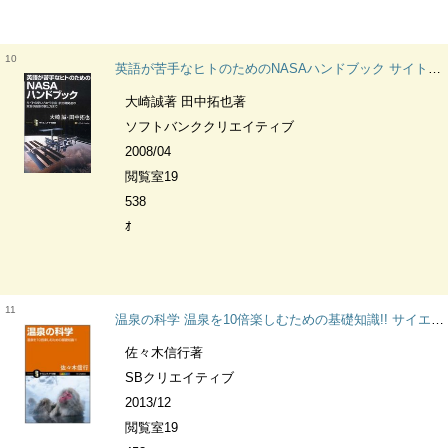
10
英語が苦手なヒトのためのNASAハンドブック サイトの使い方から宇宙・航空機関連の貴重な画像の探し方まで サイエンス・アイ新書
大崎誠著 田中拓也著
ソフトバンククリエイティブ
2008/04
閲覧室19
538
ｵ
11
温泉の科学 温泉を10倍楽しむための基礎知識!! サイエンス・アイ新書 SIS-295 科学
佐々木信行著
SBクリエイティブ
2013/12
閲覧室19