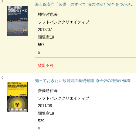
8
海上保安庁「装備」のすべて 海の治安と安全をつかさどる警備隊の実力に迫る サイエンス・アイ新書 SIS-249 科学
柿谷哲也著
ソフトバンククリエイティブ
2012/07
閲覧室19
557
ｶ
貸出不可
9
知っておきたい放射能の基礎知識 原子炉の種類や構造、α・β・γ線の違い、ヨウ素・セシウム・ストロンチウムまで サイエンス・アイ新書 SIS-206 科学
齋藤勝裕著
ソフトバンククリエイティブ
2011/06
閲覧室19
539
ｻ