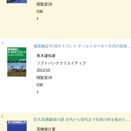
閲覧室19
538
ｱ
5
徹底検証!V-22オスプレイ ティルトローター方式の技術解説から性能、輸送能力、気になる安全性まで サイエンス・アイ新書 SIS-259 乗物
青木謙知著
ソフトバンククリエイティブ
2012/10
閲覧室19
538
ｱ
6
巨大高層建築の謎 古代から現代まで技術の粋を集めた建造物のおもしろさ サイエンス・アイ新書
高橋俊介著