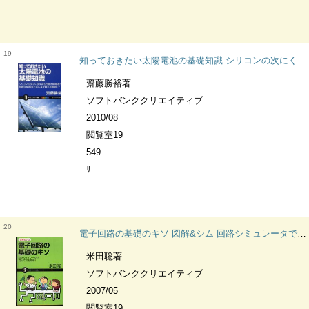
19
知っておきたい太陽電池の基礎知識 シリコンの次にくるのは化合物太陽電池?有機太陽電池でみんなが買える価格に? サイエンス・アイ新書
齋藤勝裕著
ソフトバンククリエイティブ
2010/08
閲覧室19
549
ｻ
20
電子回路の基礎のキソ 図解&シム 回路シミュレータで初めてでも簡単! サイエンス・アイ新書
米田聡著
ソフトバンククリエイティブ
2007/05
閲覧室19