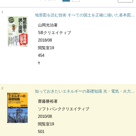
1
地形図を読む技術 すべての国土を正確に描いた基本図を活用する極意 サイエンス・アイ新書 SIS-415 地学
山岡光治著
SBクリエイティブ
2018/08
閲覧室19
454
ﾔ
2
知っておきたいエネルギーの基礎知識 光・電気・火力・水力から原子力まで各種エネルギーを徹底解説! サイエンス・アイ新書
齋藤勝裕著
ソフトバンククリエイティブ
2010/08
閲覧室19
501