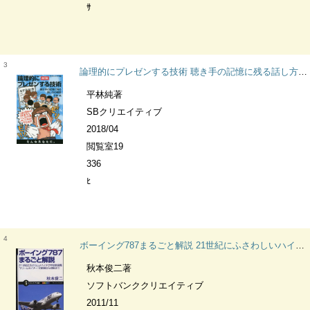
ｻ
3
論理的にプレゼンする技術 聴き手の記憶に残る話し方の極意 サイエンス・アイ新書 SIS-405 論理
平林純著
SBクリエイティブ
2018/04
閲覧室19
336
ﾋ
4
ボーイング787まるごと解説 21世紀にふさわしいハイテク中型旅客機“ドリームライナー”の開発から就航まで サイエンス・アイ新書 SIS-227 乗物
秋本俊二著
ソフトバンククリエイティブ
2011/11