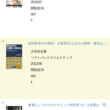
2015/07
閲覧室19
407
ﾜ
14
現代科学の大発明・大発見50 なぜその発明・発見はノーベル賞につながったのか? サイエンス・アイ新書 SIS-244 科学
大宮信光著
ソフトバンククリエイティブ
2012/06
閲覧室19
402
ｵ
15
教養としてのプログラミング的思考 今こそ必要な「問題を論理的に解く」技術 サイエンス・アイ新書 SIS-404 論理