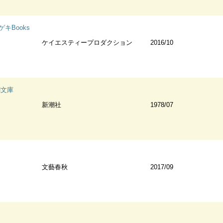
キBooks
ケイエスティープロダクション
2016/10
潮文庫
新潮社
1978/07
文藝春秋
2017/09