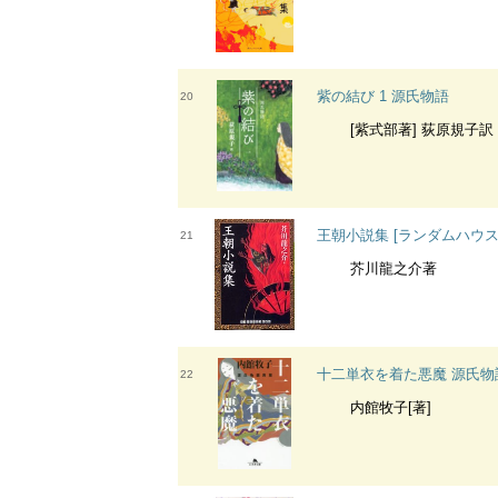
紫の結び 1 源氏物語
20
[紫式部著] 荻原規子訳
王朝小説集 [ランダムハウ
21
芥川龍之介著
十二単衣を着た悪魔 源氏物
22
内館牧子[著]