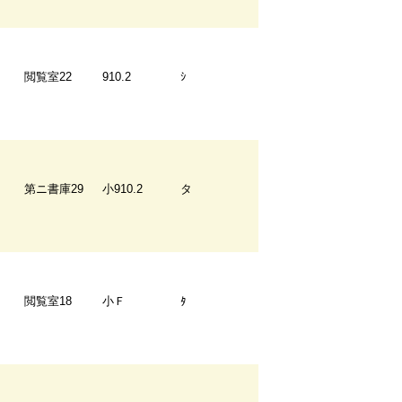
閲覧室22
910.2
ｼ
第ニ書庫29
小910.2
タ
閲覧室18
小Ｆ
ﾀ