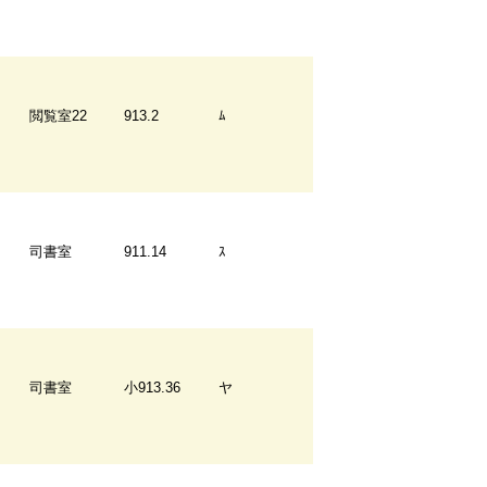
閲覧室22
913.2
ﾑ
司書室
911.14
ｽ
司書室
小913.36
ヤ