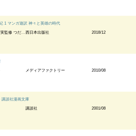
紀 1 マンガ遊訳 神々と英雄の時代
 つだゆみマンガ
西日本出版社
2018/12
首
修
メディアファクトリー
2010/08
語 講談社漫画文庫
講談社
2001/08