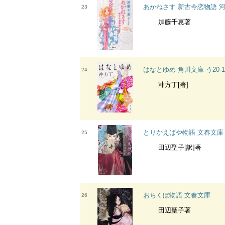
あかねさす 新古今恋物語 
23
加藤千恵著
はなとゆめ 角川文庫 う20-1
24
冲方丁[著]
とりかえばや物語 文春文庫
25
田辺聖子[訳]著
おちくぼ物語 文春文庫
26
田辺聖子著