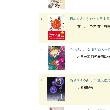
日本を読もう わかる日本書
2
村上ナッツ文 村田右富実監修
うた恋い。 [1] 超訳百人一
3
杉田圭著 渡部泰明監
あさきゆめみし １ 源氏物
4
大和和紀著