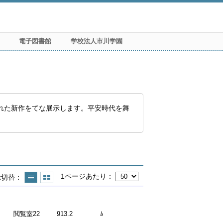
電子図書館
学校法人市川学園
れた新作をてな展示します。平安時代を舞
1ページあたり
示切替
閲覧室22
913.2
ﾑ