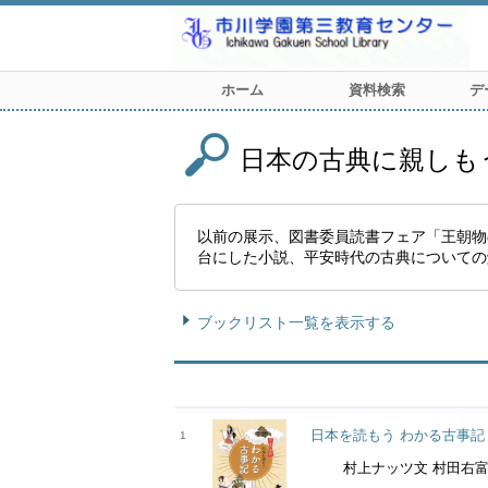
ホーム
資料検索
デ
日本の古典に親しもう
以前の展示、図書委員読書フェア「王朝物
台にした小説、平安時代の古典についての解
ブックリスト一覧を表示する
日本を読もう わかる古事記
1
村上ナッツ文 村田右富実監修