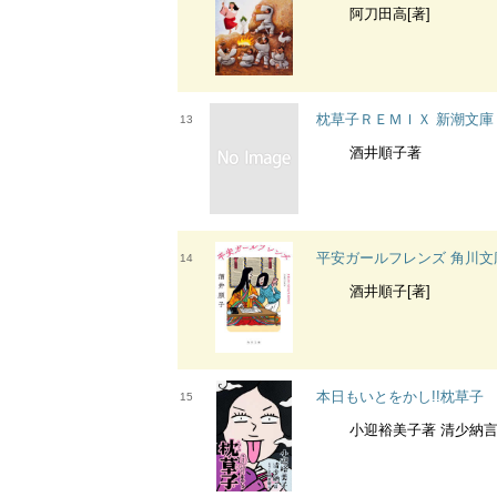
阿刀田高[著]
枕草子ＲＥＭＩＸ 新潮文庫
13
酒井順子著
平安ガールフレンズ 角川文
14
酒井順子[著]
本日もいとをかし!!枕草子
15
小迎裕美子著 清少納言著 