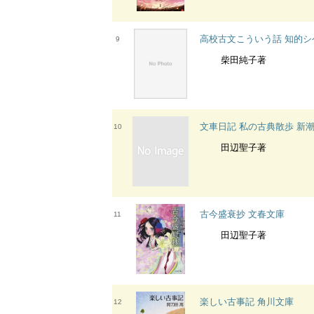
高校古文こういう話 知的シゲ
9
柴田純子著
文車日記 私の古典散歩 新
10
田辺聖子著
古今盛衰抄 文春文庫
11
田辺聖子著
楽しい古事記 角川文庫
12