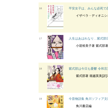
平安女子は、みんな必死で
16
イザベラ・ディオニシ
人生はあはれなり…紫式部
17
小迎裕美子著 紫式部著 
紫式部は今日も憂鬱 令和
18
紫式部著 堀越英美[訳]著
今昔物語集 角川ソフィア文
19
角川書店編