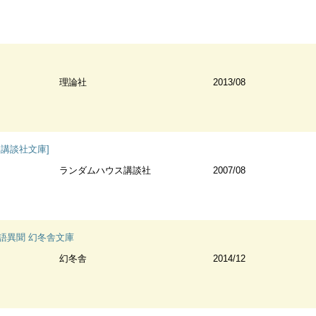
理論社
2013/08
ス講談社文庫]
ランダムハウス講談社
2007/08
語異聞 幻冬舎文庫
幻冬舎
2014/12