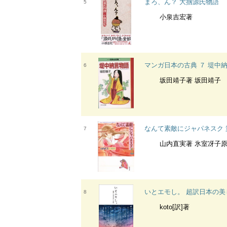
まろ、ん？ 大掴源氏物語
5
小泉吉宏著
マンガ日本の古典 ７ 堤中
6
坂田靖子著 坂田靖子
なんて素敵にジャパネスク 
7
山内直実著 氷室冴子
いとエモし。 超訳日本の美
8
koto[訳]著