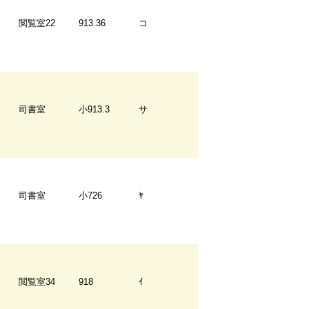
閲覧室22
913.36
コ
司書室
小913.3
サ
司書室
小726
ﾔ
閲覧室34
918
ｲ