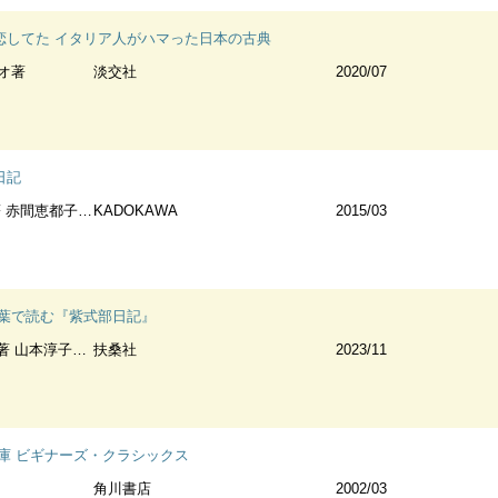
恋してた イタリア人がハマった日本の古典
オ著
淡交社
2020/07
日記
赤間恵都子監修
KADOKAWA
2015/03
言葉で読む『紫式部日記』
 山本淳子監修
扶桑社
2023/11
庫 ビギナーズ・クラシックス
角川書店
2002/03