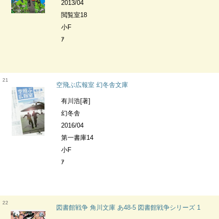
2013/04
閲覧室18
小F
ｱ
21
空飛ぶ広報室 幻冬舎文庫
有川浩[著]
幻冬舎
2016/04
第一書庫14
小F
ｱ
22
図書館戦争 角川文庫 あ48-5 図書館戦争シリーズ 1