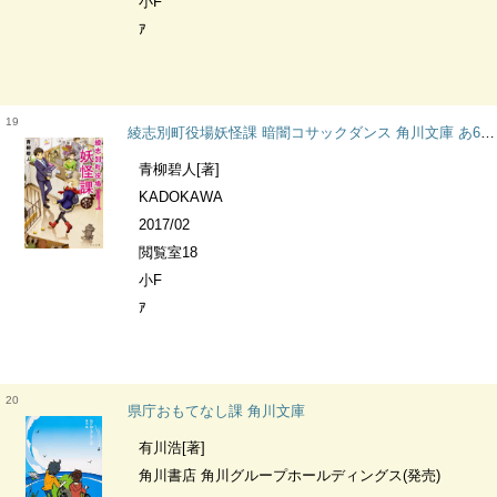
小F
ｱ
19
綾志別町役場妖怪課 暗闇コサックダンス 角川文庫 あ61-4
青柳碧人[著]
KADOKAWA
2017/02
閲覧室18
小F
ｱ
20
県庁おもてなし課 角川文庫
有川浩[著]
角川書店 角川グループホールディングス(発売)