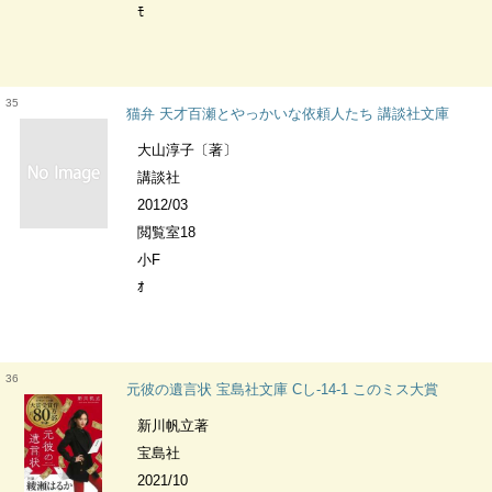
ﾓ
35
猫弁 天才百瀬とやっかいな依頼人たち 講談社文庫
大山淳子〔著〕
講談社
2012/03
閲覧室18
小F
ｵ
36
元彼の遺言状 宝島社文庫 Cし-14-1 このミス大賞
新川帆立著
宝島社
2021/10