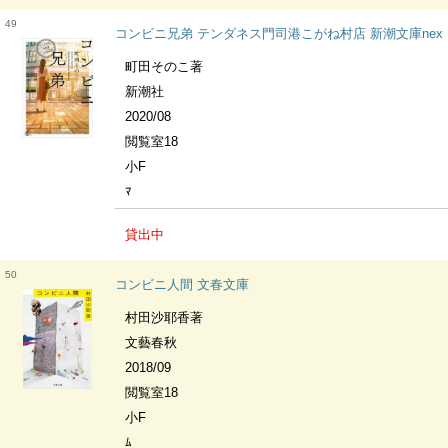
49
コンビニ兄弟 テンダネス門司港こがね村店 新潮文庫nex
町田そのこ著
新潮社
2020/08
閲覧室18
小F
ﾏ
貸出中
50
コンビニ人間 文春文庫
村田沙耶香著
文藝春秋
2018/09
閲覧室18
小F
ﾑ