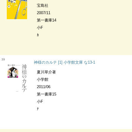
宝島社
2007/11
第一書庫14
小F
ｶ
39
神様のカルテ [1] 小学館文庫 な13-1
夏川草介著
小学館
2011/06
第一書庫15
小F
ﾅ