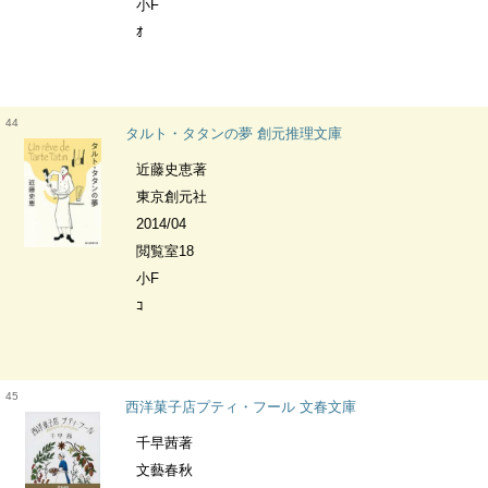
小F
ｵ
44
タルト・タタンの夢 創元推理文庫
近藤史恵著
東京創元社
2014/04
閲覧室18
小F
ｺ
45
西洋菓子店プティ・フール 文春文庫
千早茜著
文藝春秋