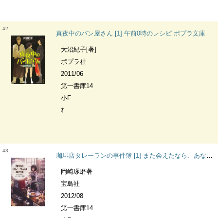
42
真夜中のパン屋さん [1] 午前0時のレシピ ポプラ文庫
大沼紀子[著]
ポプラ社
2011/06
第一書庫14
小F
ｵ
43
珈琲店タレーランの事件簿 [1] また会えたなら、あなたの淹れた珈琲を 宝島社文庫 Cお-2-1 [『このミス』大賞シリーズ]
岡崎琢磨著
宝島社
2012/08
第一書庫14