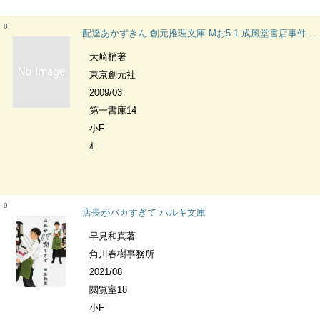
8
配達あかずきん 創元推理文庫 Mお5-1 成風堂書店事件メモ
大崎梢著
東京創元社
2009/03
第一書庫14
小F
ｵ
9
店長がバカすぎて ハルキ文庫
早見和真著
角川春樹事務所
2021/08
閲覧室18
小F