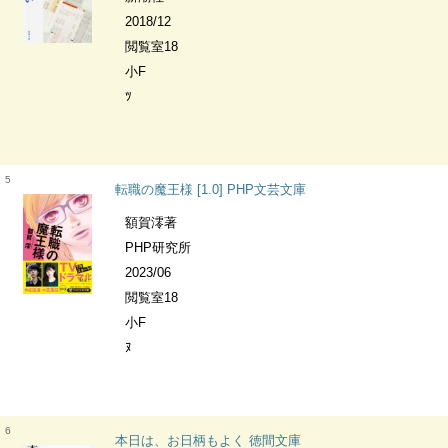
2018/12
閲覧室18
小F
ﾂ
5
転職の魔王様 [1.0] PHP文芸文庫
額賀澪著
PHP研究所
2023/06
閲覧室18
小F
ﾇ
6
本日は、お日柄もよく 徳間文庫