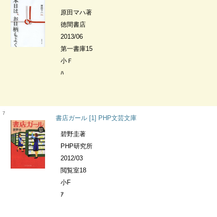
原田マハ著
徳間書店
2013/06
第一書庫15
小Ｆ
ﾊ
7
書店ガール [1] PHP文芸文庫
碧野圭著
PHP研究所
2012/03
閲覧室18
小F
ｱ