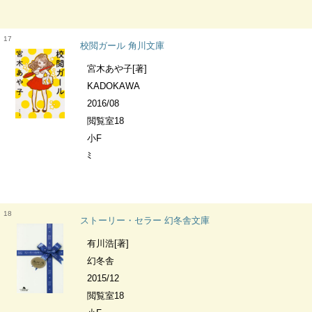
17
校閲ガール 角川文庫
宮木あや子[著]
KADOKAWA
2016/08
閲覧室18
小F
ﾐ
18
ストーリー・セラー 幻冬舎文庫
有川浩[著]
幻冬舎
2015/12
閲覧室18