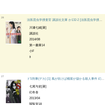
26
法医昆虫学捜査官 講談社文庫 か132-2 [法医昆虫学捜査官] [1]
川瀬七緒[著]
講談社
2014/08
第一書庫14
小F
ｶ
27
ドS刑事(デカ) [1] 風が吹けば桶屋が儲かる殺人事件 幻冬舎文庫
七尾与史[著]
幻冬舎
2013/04
閲覧室18