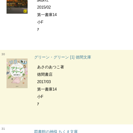
2015/02
第一書庫14
小F
ｱ
30
グリーン・グリーン [1] 徳間文庫
あさのあつこ著
徳間書店
2017/03
第一書庫14
小F
ｱ
31
図書館の神様 ちくま文庫