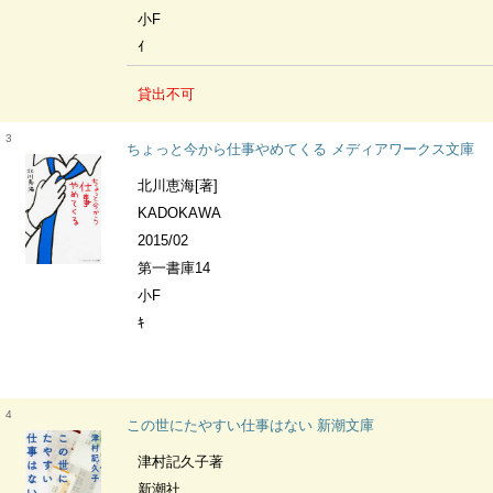
小F
ｲ
貸出不可
3
ちょっと今から仕事やめてくる メディアワークス文庫
北川恵海[著]
KADOKAWA
2015/02
第一書庫14
小F
ｷ
4
この世にたやすい仕事はない 新潮文庫
津村記久子著
新潮社