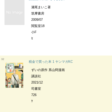
瀬尾まいこ著
筑摩書房
2009/07
閲覧室18
小F
ｾ
32
税金で買った本 1 ヤンマガKC
ずいの原作 系山冏漫画
講談社
2021/12
司書室
726
ｹ