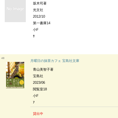
坂木司著
光文社
2012/10
第一書庫14
小F
ｻ
48
月曜日の抹茶カフェ 宝島社文庫
青山美智子著
宝島社
2023/06
閲覧室18
小F
ｱ
貸出中