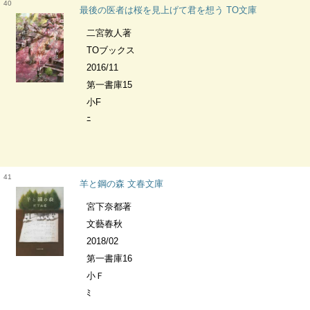
40
最後の医者は桜を見上げて君を想う TO文庫
二宮敦人著
TOブックス
2016/11
第一書庫15
小F
ﾆ
41
羊と鋼の森 文春文庫
宮下奈都著
文藝春秋
2018/02
第一書庫16
小Ｆ
ﾐ