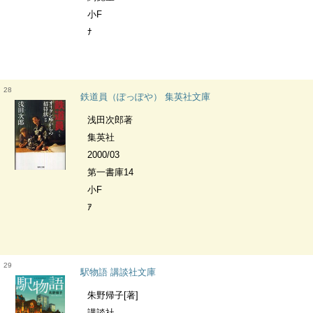
小F
ﾅ
28
鉄道員（ぽっぽや） 集英社文庫
浅田次郎著
集英社
2000/03
第一書庫14
小F
ｱ
29
駅物語 講談社文庫
朱野帰子[著]
講談社