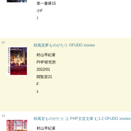
第一書庫15
小F
ﾐ
12
桜風堂夢ものがたり OFUDO stories
村山早紀著
PHP研究所
2022/01
閲覧室21
F
ﾑ
13
桜風堂ものがたり 上 PHP文芸文庫 む1-2 OFUDO stories
村山早紀著