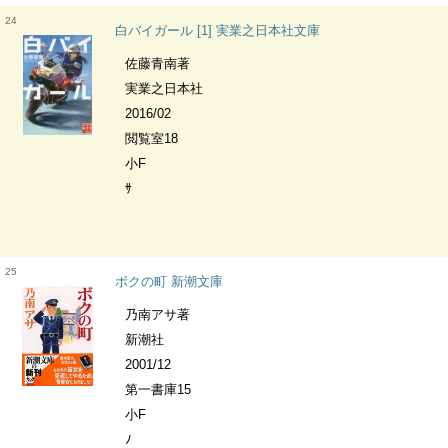
24
白バイガール [1] 実業之日本社文庫
佐藤青南著
実業之日本社
2016/02
閲覧室18
小F
ｻ
25
ボクの町 新潮文庫
乃南アサ著
新潮社
2001/12
第一書庫15
小F
ﾉ