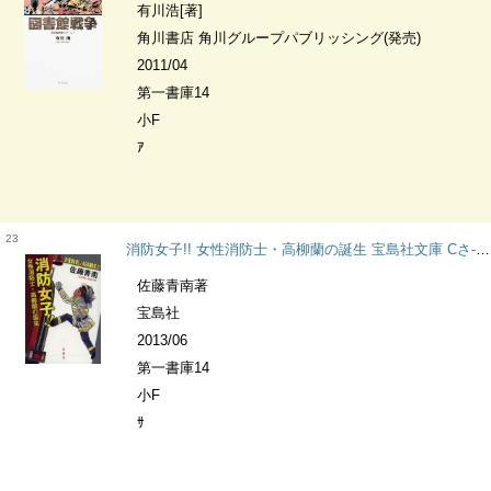
有川浩[著]
角川書店 角川グループパブリッシング(発売)
2011/04
第一書庫14
小F
ｱ
23
消防女子!! 女性消防士・高柳蘭の誕生 宝島社文庫 Cさ-5-3 [『このミス』大賞シリーズ]
佐藤青南著
宝島社
2013/06
第一書庫14
小F
ｻ