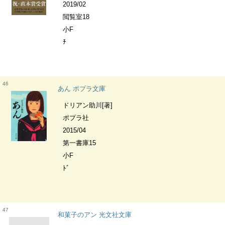
2019/02
閲覧室18
小F
ﾁ
46
あん ポプラ文庫
ドリアン助川[著]
ポプラ社
2015/04
第一書庫15
小F
ﾄﾞ
47
和菓子のアン 光文社文庫