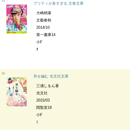
15
プリティが多すぎる 文春文庫
大崎梢著
文藝春秋
2014/10
第一書庫14
小F
ｵ
16
舟を編む 光文社文庫
三浦しをん著
光文社
2015/03
閲覧室18
小F
ﾐ