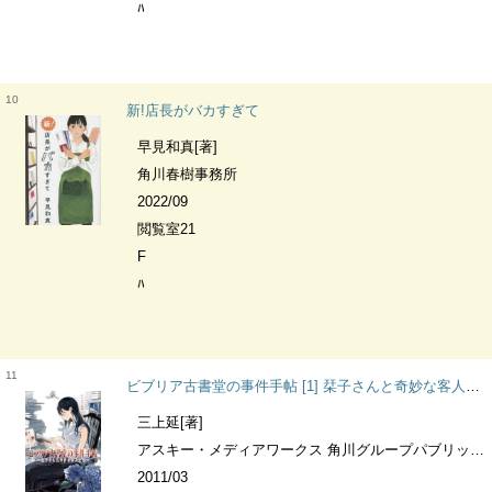
ﾊ
10
新!店長がバカすぎて
早見和真[著]
角川春樹事務所
2022/09
閲覧室21
F
ﾊ
11
ビブリア古書堂の事件手帖 [1] 栞子さんと奇妙な客人たち メディアワークス文庫
三上延[著]
アスキー・メディアワークス 角川グループパブリッシング(発売)
2011/03