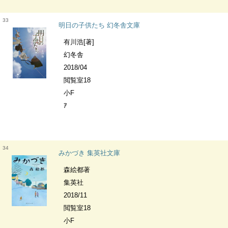
33
明日の子供たち 幻冬舎文庫
有川浩[著]
幻冬舎
2018/04
閲覧室18
小F
ｱ
34
みかづき 集英社文庫
森絵都著
集英社
2018/11
閲覧室18
小F