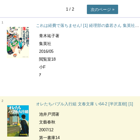
1
/ 2
次のページ
1
これは経費で落ちません! [1] 経理部の森若さん 集英社オレンジ文庫
青木祐子著
集英社
2016/05
閲覧室18
小F
ｱ
2
オレたちバブル入行組 文春文庫 い64-2 [半沢直樹] [1]
池井戸潤著
文藝春秋
2007/12
第一書庫14