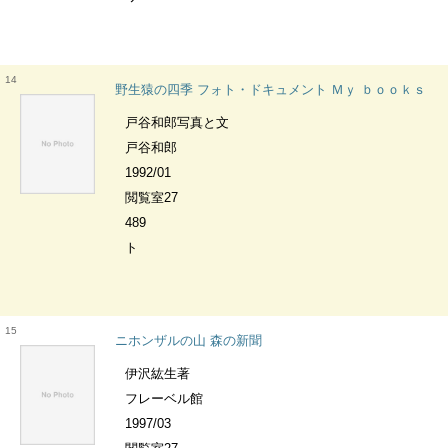
14
野生猿の四季 フォト・ドキュメント Ｍｙ ｂｏｏｋｓ
戸谷和郎写真と文
戸谷和郎
1992/01
閲覧室27
489
ト
15
ニホンザルの山 森の新聞
伊沢紘生著
フレーベル館
1997/03