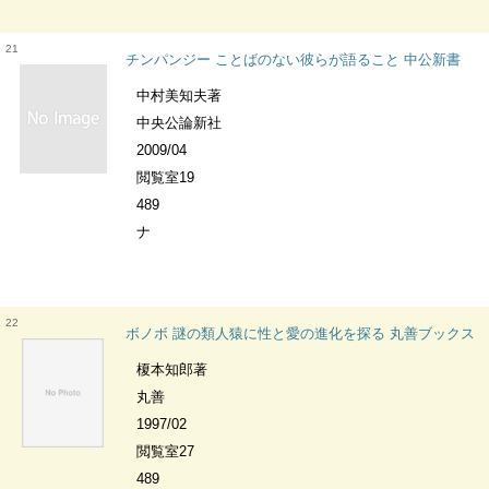
21
チンパンジー ことばのない彼らが語ること 中公新書
中村美知夫著
中央公論新社
2009/04
閲覧室19
489
ナ
22
ボノボ 謎の類人猿に性と愛の進化を探る 丸善ブックス
榎本知郎著
丸善
1997/02
閲覧室27
489