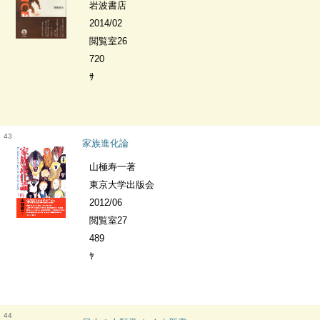
岩波書店
2014/02
閲覧室26
720
ｻ
43
家族進化論
山極寿一著
東京大学出版会
2012/06
閲覧室27
489
ﾔ
44