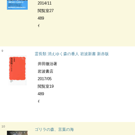
2014/11
閲覧室27
489
ｲ
9
霊長類 消えゆく森の番人 岩波新書 新赤版
井田徹治著
岩波書店
2017/05
閲覧室19
489
ｲ
10
ゴリラの森、言葉の海