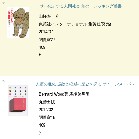
28
「サル化」する人間社会 知のトレッキング叢書
山極寿一著
集英社インターナショナル 集英社(発売)
2014/07
閲覧室27
489
ﾔ
29
人類の進化 拡散と絶滅の歴史を探る サイエンス・パレット
Bernard Wood著 馬場悠男訳
丸善出版
2014/02
閲覧室19
469
ｳ