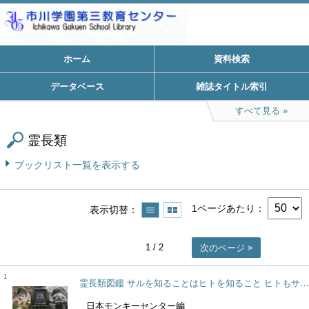
ホーム
資料検索
データベース
雑誌タイトル索引
すべて見る
霊長類
ブックリスト一覧を表示する
1ページあたり
表示切替
1
/ 2
次のページ
1
霊長類図鑑 サルを知ることはヒトを知ること ヒトもサルのなかま どこが似てる?なにがちがう?
日本モンキーセンター編