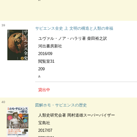
39
サピエンス全史 上 文明の構造と人類の幸福
ユヴァル・ノア・ハラリ著 柴田裕之訳
河出書房新社
2016/09
閲覧室31
209
ﾊ
貸出中
40
図解ホモ・サピエンスの歴史
人類史研究会著 岡村道雄スーパーバイザー
宝島社
2017/07