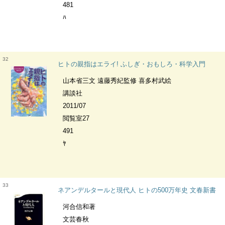
481
ﾊ
32
ヒトの親指はエライ! ふしぎ・おもしろ・科学入門
山本省三文 遠藤秀紀監修 喜多村武絵
講談社
2011/07
閲覧室27
491
ﾔ
33
ネアンデルタールと現代人 ヒトの500万年史 文春新書
河合信和著
文芸春秋