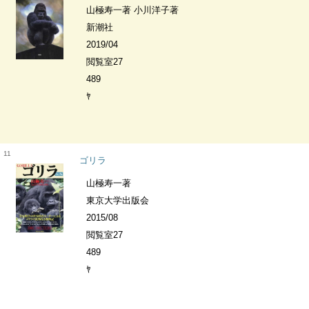
山極寿一著 小川洋子著
新潮社
2019/04
閲覧室27
489
ﾔ
11
ゴリラ
山極寿一著
東京大学出版会
2015/08
閲覧室27
489
ﾔ