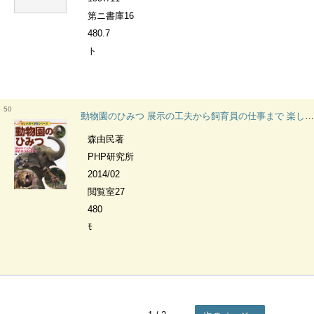
第ニ書庫16
480.7
ト
50
動物園のひみつ 展示の工夫から飼育員の仕事まで 楽しい調べ学習シリーズ
森由民著
PHP研究所
2014/02
閲覧室27
480
ﾓ