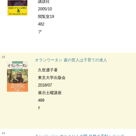
講談社
2005/10
閲覧室19
482
ア
18
オランウータン 森の哲人は子育ての達人
久世濃子著
東京大学出版会
2018/07
展示土曜講座
489
ｸ
19