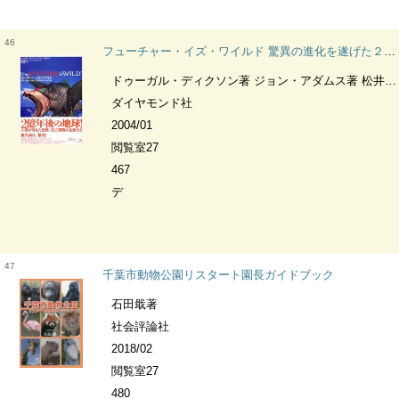
46
フューチャー・イズ・ワイルド 驚異の進化を遂げた２億年後の生命
ドゥーガル・ディクソン著 ジョン・アダムス著 松井孝典監修 土屋晶子訳
ダイヤモンド社
2004/01
閲覧室27
467
デ
47
千葉市動物公園リスタート園長ガイドブック
石田戢著
社会評論社
2018/02
閲覧室27
480