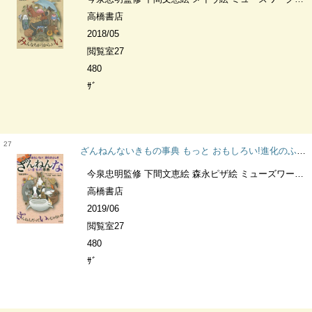
高橋書店
2018/05
閲覧室27
480
ｻﾞ
27
ざんねんないきもの事典 もっと おもしろい!進化のふしぎ
今泉忠明監修 下間文恵絵 森永ピザ絵 ミューズワーク絵 有沢重雄文 野島智司文 澤田憲文
高橋書店
2019/06
閲覧室27
480
ｻﾞ