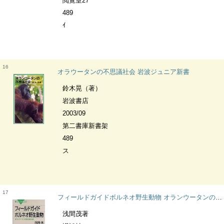
閲覧室27
489
ｲ
16
オラウータンの不思議社会 岩波ジュニア新書
鈴木晃（著）
岩波書店
2003/09
第二書庫新書架
489
ス
17
フィールドガイドボルネオ野生動物 オランウータンの森の紳士録 ブルーバックス
浅間茂著