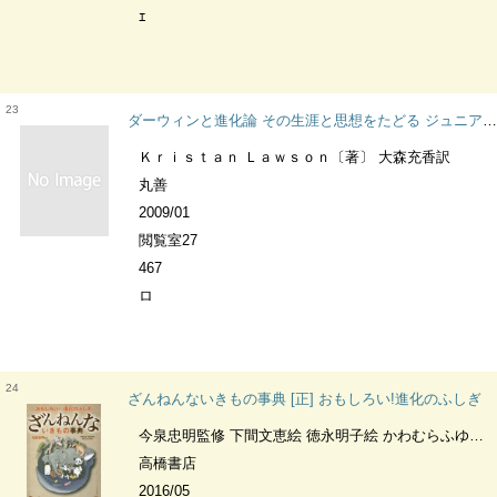
ｴ
23
ダーウィンと進化論 その生涯と思想をたどる ジュニアサイエンス
Ｋｒｉｓｔａｎ Ｌａｗｓｏｎ〔著〕 大森充香訳
丸善
2009/01
閲覧室27
467
ロ
24
ざんねんないきもの事典 [正] おもしろい!進化のふしぎ
今泉忠明監修 下間文恵絵 徳永明子絵 かわむらふゆみ絵
高橋書店
2016/05