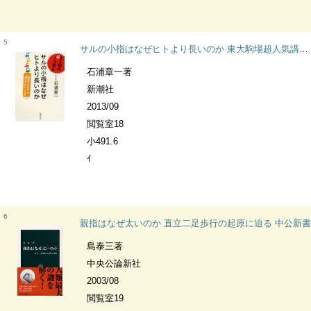
5
サルの小指はなぜヒトより長いのか 東大駒場超人気講義 運命を左右する遺伝子のたくらみ 新潮文庫
石浦章一著
新潮社
2013/09
閲覧室18
小491.6
ｲ
6
親指はなぜ太いのか 直立二足歩行の起原に迫る 中公新書
島泰三著
中央公論新社
2003/08
閲覧室19