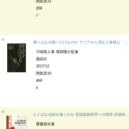
閲覧室31
209
ｼﾞ
41
我々はなぜ我々だけなのか アジアから消えた多様な「人類」たち ブルーバックス
川端裕人著 海部陽介監修
講談社
2017/12
閲覧室19
469
ｶ
42
ヒトはなぜ絵を描くのか 芸術認知科学への招待 岩波科学ライブラリー
齋藤亜矢著