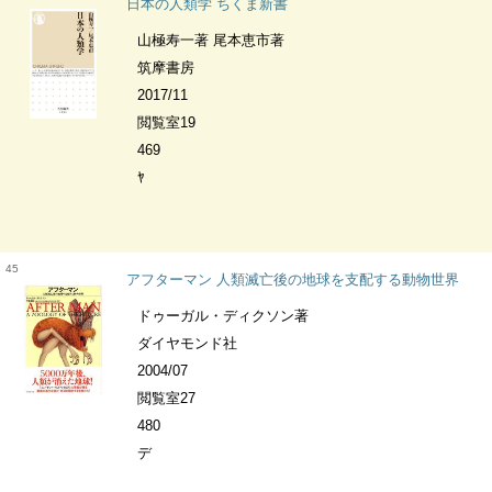
日本の人類学 ちくま新書
山極寿一著 尾本恵市著
筑摩書房
2017/11
閲覧室19
469
ﾔ
45
アフターマン 人類滅亡後の地球を支配する動物世界
ドゥーガル・ディクソン著
ダイヤモンド社
2004/07
閲覧室27
480
デ