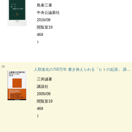
島泰三著
中央公論新社
2016/08
閲覧室19
469
ｼ
36
人類進化の700万年 書き換えられる「ヒトの起源」 講談社現代新書
三井誠著
講談社
2005/09
閲覧室19
469
ﾐ