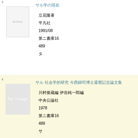
3
サル学の現在
立花隆著
平凡社
1991/08
第ニ書庫16
489
タ
4
サル 社会学的研究 今西錦司博士還暦記念論文集
川村俊蔵編 伊谷純一郎編
中央公論社
1978
第ニ書庫16
489
サ