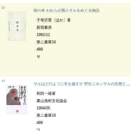
12
猿の本 われらが隣人サルをめぐる物語
子母沢寛〔ほか〕著
新宿書房
1991/11
第ニ書庫16
489
サ
13
サルはどのように冬を越すか 野生ニホンザルの生態と保護 人間選書
和田一雄著
農山漁村文化協会
1994/05
第ニ書庫16
489
ワ