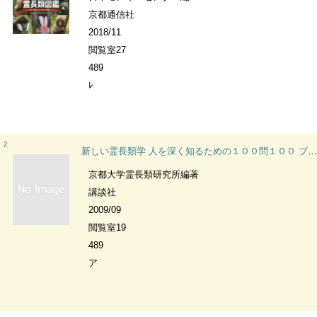
京都通信社
2018/11
閲覧室27
489
ﾚ
2
新しい霊長類学 人を深く知るための１００問１００ ブルーバックス
京都大学霊長類研究所編著
講談社
2009/09
閲覧室19
489
ア