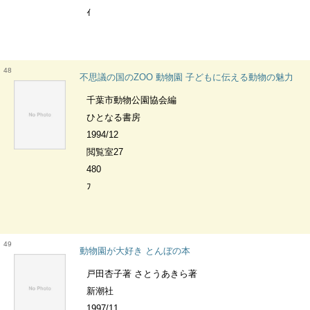
ｲ
48
不思議の国のZOO 動物園 子どもに伝える動物の魅力
千葉市動物公園協会編
ひとなる書房
1994/12
閲覧室27
480
ﾌ
49
動物園が大好き とんぼの本
戸田杏子著 さとうあきら著
新潮社
1997/11