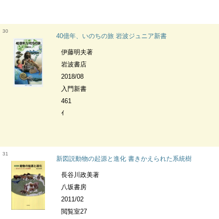
30
40億年、いのちの旅 岩波ジュニア新書
伊藤明夫著
岩波書店
2018/08
入門新書
461
ｲ
31
新図説動物の起源と進化 書きかえられた系統樹
長谷川政美著
八坂書房
2011/02
閲覧室27