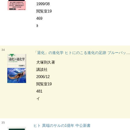
1999/08
閲覧室19
469
ｶ
34
「退化」の進化学 ヒトにのこる進化の足跡 ブルーバックス
犬塚則久著
講談社
2006/12
閲覧室19
481
イ
35
ヒト 異端のサルの1億年 中公新書