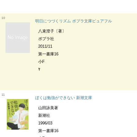
10
明日につづくリズム ポプラ文庫ピュアフル
八束澄子〔著〕
ポプラ社
2011/11
第一書庫16
小F
ﾔ
11
ぼくは勉強ができない 新潮文庫
山田詠美著
新潮社
1996/03
第一書庫16