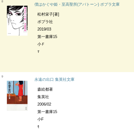
8
僕はかぐや姫・至高聖所(アバトーン) ポプラ文庫
松村栄子[著]
ポプラ社
2019/03
第一書庫15
小Ｆ
ﾏ
9
永遠の出口 集英社文庫
森絵都著
集英社
2006/02
第一書庫15
小F
ﾓ