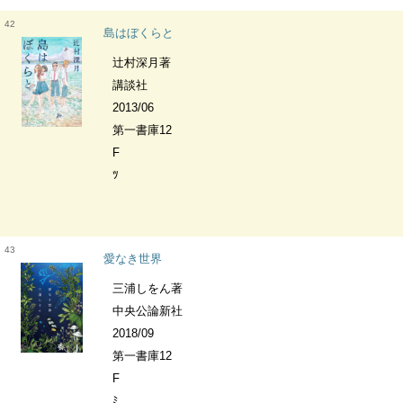
42
島はぼくらと
辻村深月著
講談社
2013/06
第一書庫12
F
ﾂ
43
愛なき世界
三浦しをん著
中央公論新社
2018/09
第一書庫12
F
ﾐ