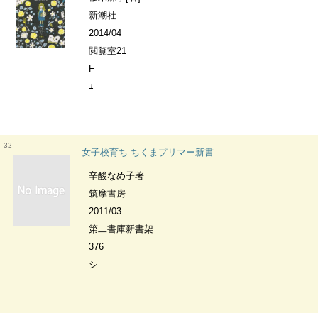
新潮社
2014/04
閲覧室21
F
ﾕ
32
女子校育ち ちくまプリマー新書
辛酸なめ子著
筑摩書房
2011/03
第二書庫新書架
376
シ