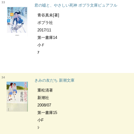
33
君の噓と、やさしい死神 ポプラ文庫ピュアフル
青谷真未[著]
ポプラ社
2017/11
第一書庫14
小Ｆ
ｱ
34
きみの友だち 新潮文庫
重松清著
新潮社
2008/07
第一書庫15
小F
ｼ