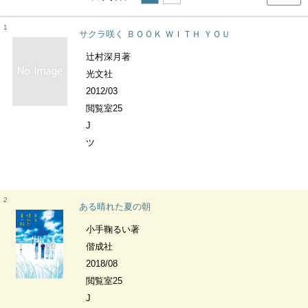
1
サクラ咲く ＢＯＯＫ ＷＩＴＨ ＹＯＵ
辻村深月著
光文社
2012/03
閲覧室25
J
ツ
2
ある晴れた夏の朝
小手鞠るい著
偕成社
2018/08
閲覧室25
J