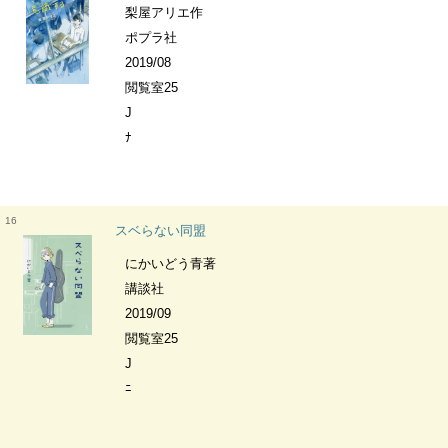
梨屋アリエ作
ポプラ社
2019/08
閲覧室25
J
ﾅ
16
スベらない同盟
にかいどう青著
講談社
2019/09
閲覧室25
J
ﾆ