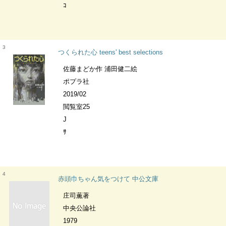
ｺ
3
つくられた心 teens' best selections
佐藤まどか作 浦田健二絵
ポプラ社
2019/02
閲覧室25
J
ｻ
4
赤頭巾ちゃん気をつけて 中公文庫
庄司薫著
中央公論社
1979