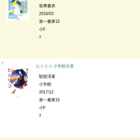
筑摩書房
2016/03
第一書庫15
小F
ﾂ
7
ヒトリコ 小学館文庫
額賀澪著
小学館
2017/12
第一書庫15
小F
ﾇ