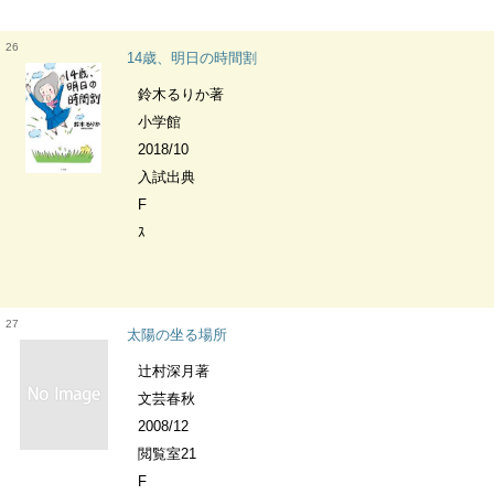
26
14歳、明日の時間割
鈴木るりか著
小学館
2018/10
入試出典
F
ｽ
27
太陽の坐る場所
辻村深月著
文芸春秋
2008/12
閲覧室21
F