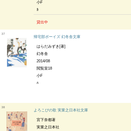
小F
ｶ
貸出中
37
帰宅部ボーイズ 幻冬舎文庫
はらだみずき[著]
幻冬舎
2014/08
閲覧室18
小F
ﾊ
38
よろこびの歌 実業之日本社文庫
宮下奈都著
実業之日本社