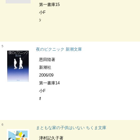
第一書庫15
小F
ｼ
5
夜のピクニック 新潮文庫
恩田陸著
新潮社
2006/09
第一書庫14
小F
ｵ
6
まともな家の子供はいない ちくま文庫
津村記久子著