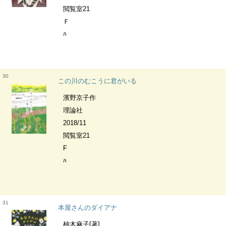
閲覧室21
Ｆ
ﾊ
30
この川のむこうに君がいる
濱野京子作
理論社
2018/11
閲覧室21
F
ﾊ
31
本屋さんのダイアナ
柚木麻子[著]