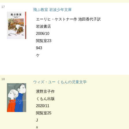
17
飛ぶ教室 岩波少年文庫
エーリヒ・ケストナー作 池田香代子訳
岩波書店
2006/10
閲覧室23
943
ケ
18
ウィズ・ユー くもんの児童文学
濱野京子作
くもん出版
2020/11
閲覧室25
J
ﾊ