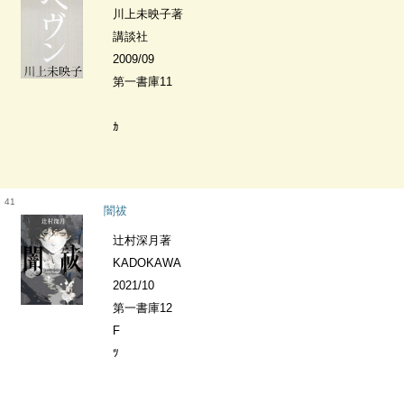
川上未映子著
講談社
2009/09
第一書庫11
ｶ
41
闇祓
辻村深月著
KADOKAWA
2021/10
第一書庫12
F
ﾂ