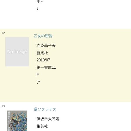
小F
ﾔ
12
乙女の密告
赤染晶子著
新潮社
2010/07
第一書庫11
F
ア
13
逆ソクラテス
伊坂幸太郎著
集英社