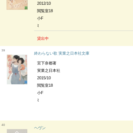
2012/10
閲覧室18
小F
ﾐ
貸出中
39
終わらない歌 実業之日本社文庫
宮下奈都著
実業之日本社
2015/10
閲覧室18
小F
ﾐ
40
ヘヴン