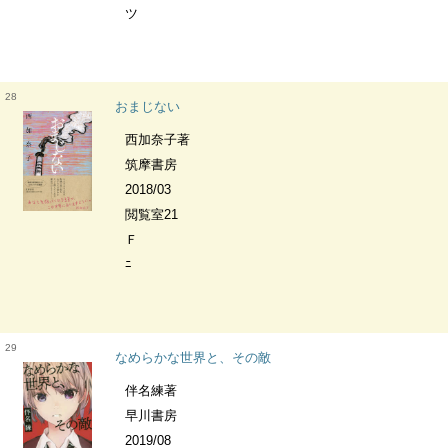
ツ
28
おまじない
西加奈子著
筑摩書房
2018/03
閲覧室21
Ｆ
ﾆ
29
なめらかな世界と、その敵
伴名練著
早川書房
2019/08