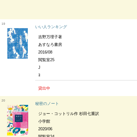
19
いい人ランキング
吉野万理子著
あすなろ書房
2016/08
閲覧室25
J
ﾖ
貸出中
20
秘密のノート
ジョー・コットリル作 杉田七重訳
小学館
2020/06
閲覧室24