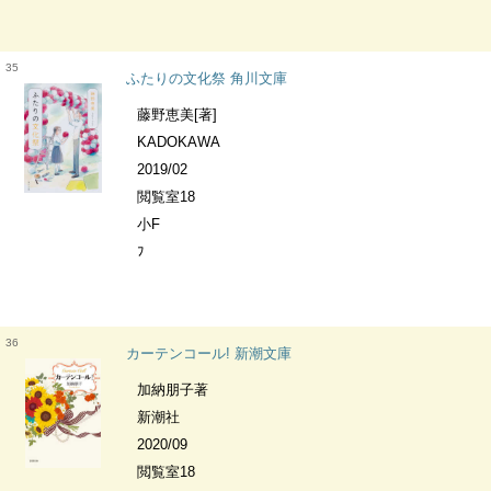
35
ふたりの文化祭 角川文庫
藤野恵美[著]
KADOKAWA
2019/02
閲覧室18
小F
ﾌ
36
カーテンコール! 新潮文庫
加納朋子著
新潮社
2020/09
閲覧室18