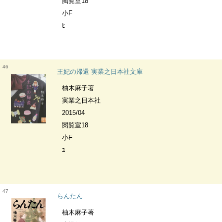
閲覧室18
小F
ﾋ
46
王妃の帰還 実業之日本社文庫
柚木麻子著
実業之日本社
2015/04
閲覧室18
小F
ﾕ
47
らんたん
柚木麻子著