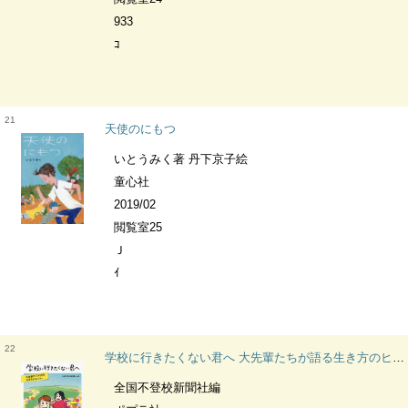
933
ｺ
21
天使のにもつ
いとうみく著 丹下京子絵
童心社
2019/02
閲覧室25
Ｊ
ｲ
22
学校に行きたくない君へ 大先輩たちが語る生き方のヒント。
全国不登校新聞社編