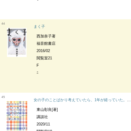
44
まく子
西加奈子著
福音館書店
2016/02
閲覧室21
F
ﾆ
45
女の子のことばかり考えていたら、1年が経っていた。 講談社文庫
東山彰良[著]
講談社
2020/11