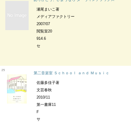
瀬尾まいこ著
メディアファクトリー
2007/07
閲覧室20
914.6
セ
25
第二音楽室 Ｓｃｈｏｏｌ ａｎｄ Ｍｕｓｉｃ
佐藤多佳子著
文芸春秋
2010/11
第一書庫11
F
サ