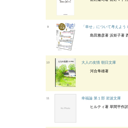
「幸せ」について考えよう
9
島田雅彦著 浜矩子著 西研
大人の友情 朝日文庫
10
河合隼雄著
幸福論 第１部 岩波文庫
11
ヒルティ著 草間平作