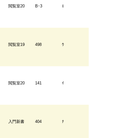
閲覧室20
B･3
ｴ
閲覧室19
498
ｳ
閲覧室20
141
ｲ
入門新書
404
ﾅ