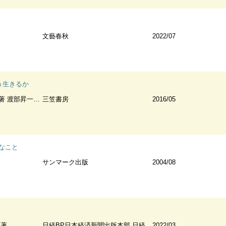
文藝春秋
2022/07
う生きるか
部昇一訳・解説
三笠書房
2016/05
なこと
サンマーク出版
2004/08
カ著
日経BP日本経済新聞出版本部 日経BPマーケティング(発売)
2022/03