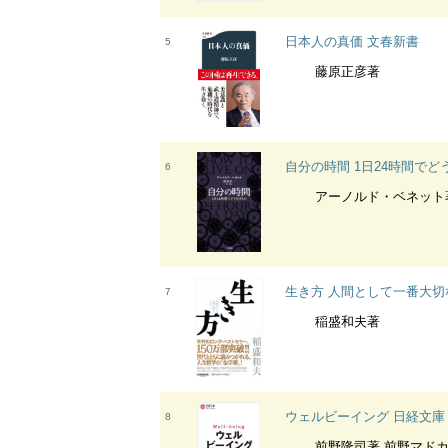
日本人の真価 文春新書
5
藤原正彦著
自分の時間 1日24時間でど
6
アーノルド・ベネット著 渡
生き方 人間として一番大切
7
稲盛和夫著
ウェルビーイング 日経文庫
8
前野隆司著 前野マド