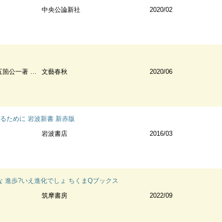
中央公論新社
2020/02
 大曲貴夫著 NHK取材班著
文藝春秋
2020/06
るために 岩波新書 新赤版
岩波書店
2016/03
 進歩?いえ進化でしょ ちくまQブックス
筑摩書房
2022/09