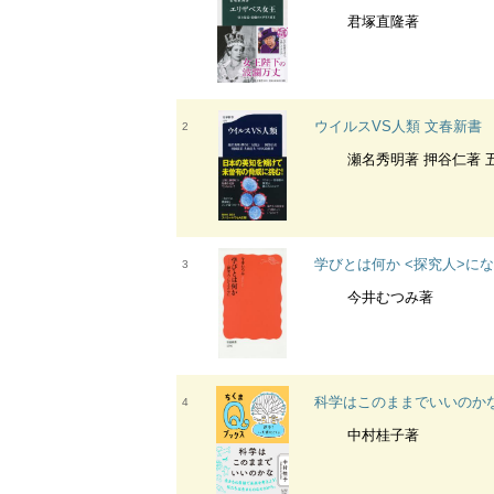
君塚直隆著
ウイルスVS人類 文春新書
2
瀬名秀明著 押谷仁著 五箇公一著 岡部信彦著 河岡義裕著
学びとは何か <探究人>にな
3
今井むつみ著
科学はこのままでいいのかな
4
中村桂子著