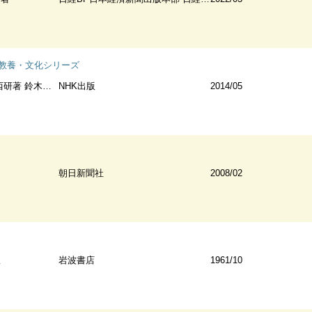
 教養・文化シリーズ
著 鈴木晶著
NHK出版
2014/05
朝日新聞社
2008/02
訳
岩波書店
1961/10