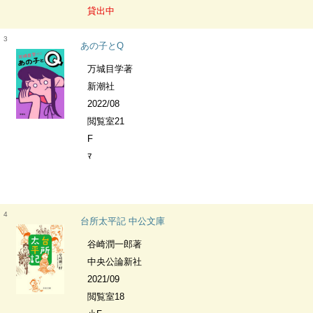
貸出中
3
あの子とQ
万城目学著
新潮社
2022/08
閲覧室21
F
ﾏ
4
台所太平記 中公文庫
谷崎潤一郎著
中央公論新社
2021/09
閲覧室18