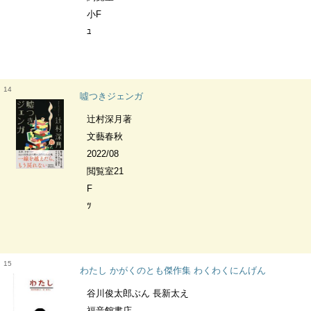
小F
ﾕ
14
噓つきジェンガ
辻村深月著
文藝春秋
2022/08
閲覧室21
F
ﾂ
15
わたし かがくのとも傑作集 わくわくにんげん
谷川俊太郎ぶん 長新太え
福音館書店