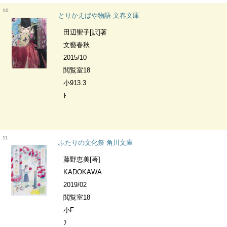
10
とりかえばや物語 文春文庫
田辺聖子[訳]著
文藝春秋
2015/10
閲覧室18
小913.3
ﾄ
11
ふたりの文化祭 角川文庫
藤野恵美[著]
KADOKAWA
2019/02
閲覧室18
小F
ﾌ