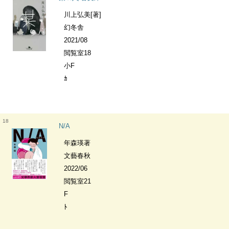
川上弘美[著]
幻冬舎
2021/08
閲覧室18
小F
ｶ
18
N/A
年森瑛著
文藝春秋
2022/06
閲覧室21
F
ﾄ