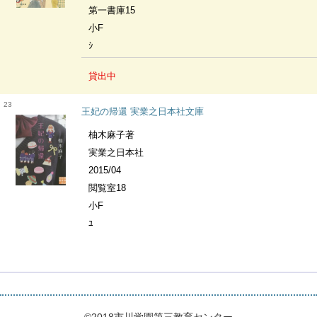
第一書庫15
小F
ｼ
貸出中
23
王妃の帰還 実業之日本社文庫
柚木麻子著
実業之日本社
2015/04
閲覧室18
小F
ﾕ