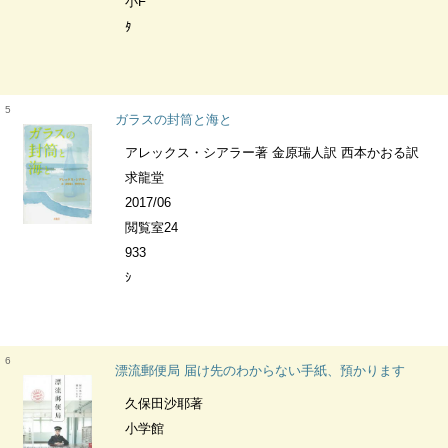
小F
ﾀ
5
ガラスの封筒と海と
アレックス・シアラー著 金原瑞人訳 西本かおる訳
求龍堂
2017/06
閲覧室24
933
ｼ
6
漂流郵便局 届け先のわからない手紙、預かります
久保田沙耶著
小学館