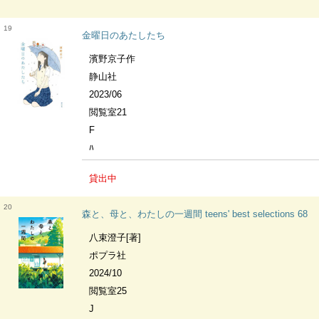
19
金曜日のあたしたち
濱野京子作
静山社
2023/06
閲覧室21
F
ﾊ
貸出中
20
森と、母と、わたしの一週間 teens' best selections 68
八束澄子[著]
ポプラ社
2024/10
閲覧室25
J