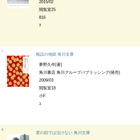
2015/02
閲覧室25
816
ｸ
7
瓶詰の地獄 角川文庫
夢野久作[著]
角川書店 角川グループパブリッシング(発売)
2009/03
閲覧室18
小F
ﾕ
8
君の顔では泣けない 角川文庫