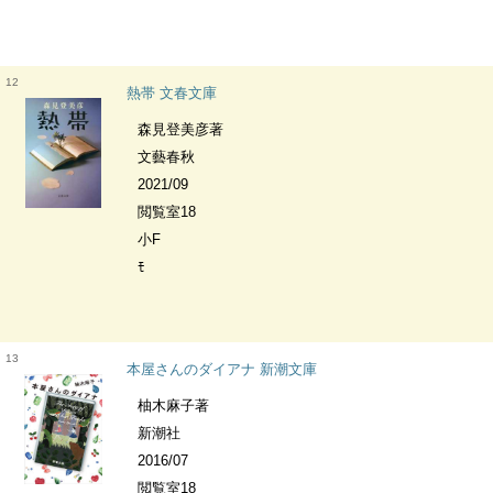
12
熱帯 文春文庫
森見登美彦著
文藝春秋
2021/09
閲覧室18
小F
ﾓ
13
本屋さんのダイアナ 新潮文庫
柚木麻子著
新潮社
2016/07
閲覧室18