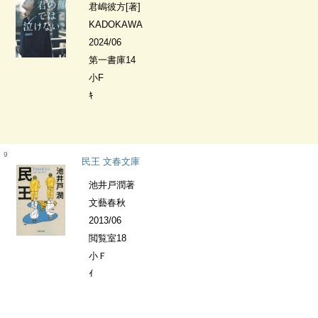
君嶋彼方[著]
KADOKAWA
2024/06
第一書庫14
小F
ｷ
9
民王 文春文庫
池井戸潤著
文藝春秋
2013/06
閲覧室18
小Ｆ
ｲ