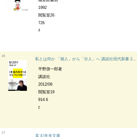
1992
閲覧室26
726
ﾁ
16
私とは何か 「個人」から「分人」へ 講談社現代新書 2172
平野啓一郎著
講談社
2012/09
閲覧室19
914.6
ﾋ
17
某 幻冬舎文庫