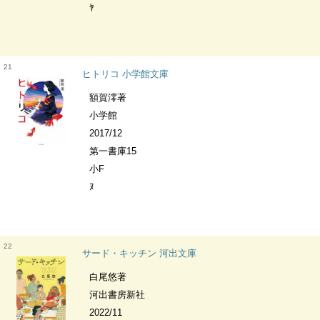
ﾔ
21
ヒトリコ 小学館文庫
額賀澪著
小学館
2017/12
第一書庫15
小F
ﾇ
22
サード・キッチン 河出文庫
白尾悠著
河出書房新社
2022/11