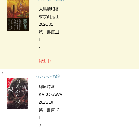
大島清昭著
東京創元社
2026/01
第一書庫11
F
ｵ
貸出中
9
うたかたの娘
綿原芹著
KADOKAWA
2025/10
第一書庫12
F
ﾜ