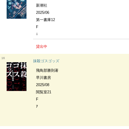
新潮社
2025/06
第一書庫12
F
ﾆ
貸出中
16
抹殺ゴスゴッズ
飛鳥部勝則著
早川書房
2025/08
閲覧室21
F
ｱ