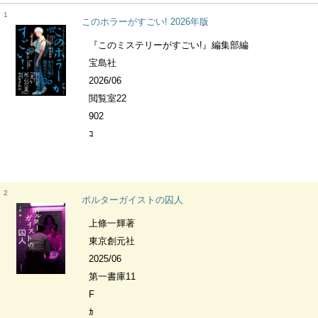
1
このホラーがすごい! 2026年版
『このミステリーがすごい!』編集部編
宝島社
2026/06
閲覧室22
902
ｺ
2
ポルターガイストの囚人
上條一輝著
東京創元社
2025/06
第一書庫11
F
ｶ