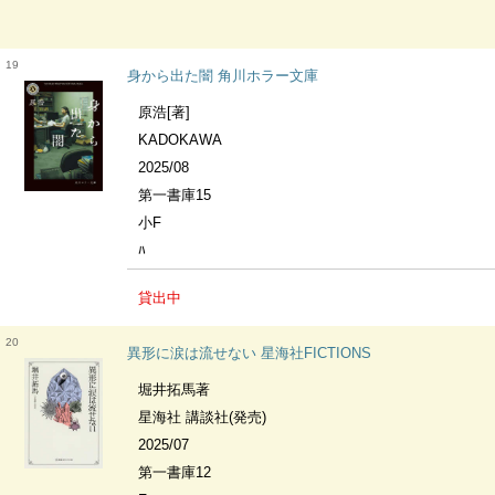
19
身から出た闇 角川ホラー文庫
原浩[著]
KADOKAWA
2025/08
第一書庫15
小F
ﾊ
貸出中
20
異形に涙は流せない 星海社FICTIONS
堀井拓馬著
星海社 講談社(発売)
2025/07
第一書庫12