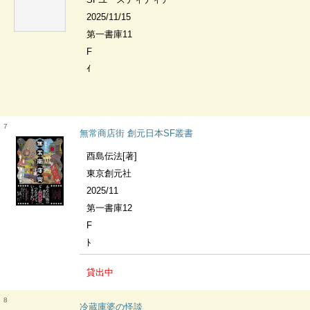
2025/11/15
第一書庫11
F
ｲ
7
無常商店街 創元日本SF叢書
酉島伝法[著]
東京創元社
2025/11
第一書庫12
F
ﾄ
貸出中
8
冷蔵庫婆の怪談