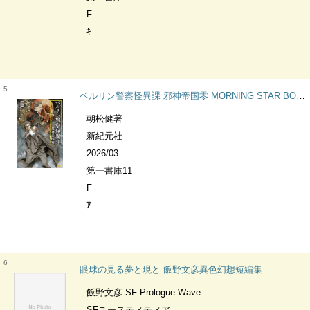
F
ｷ
5
ベルリン警察怪異課 邪神帝国零 MORNING STAR BOOKS
朝松健著
新紀元社
2026/03
第一書庫11
F
ｱ
6
眼球の見る夢と現と 飯野文彦異色幻想短編集
飯野文彦 SF Prologue Wave
SFユースティティア