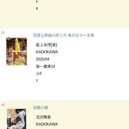
F
ﾎ
21
完璧な家族の作り方 角川ホラー文庫
藍上央理[著]
KADOKAWA
2025/04
第一書庫14
小F
ｱ
22
花檻の園
北沢陶著
KADOKAWA