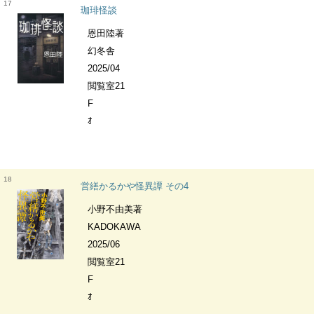
17
珈琲怪談
恩田陸著
幻冬舎
2025/04
閲覧室21
F
ｵ
18
営繕かるかや怪異譚 その4
小野不由美著
KADOKAWA
2025/06
閲覧室21
F
ｵ