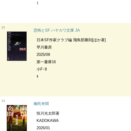
ﾐ
12
恐怖とSF ハヤカワ文庫 JA
日本SF作家クラブ編 飛鳥部勝則[ほか著]
早川書房
2025/09
第一書庫16
小F･8
ｷ
13
幽民奇聞
恒川光太郎著
KADOKAWA
2026/01