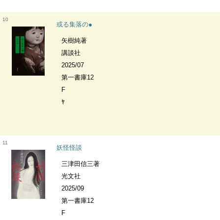
10
或る集落の●
矢樹純著
講談社
2025/07
第一書庫12
F
ﾔ
11
妖怪怪談
三津田信三著
光文社
2025/09
第一書庫12
F