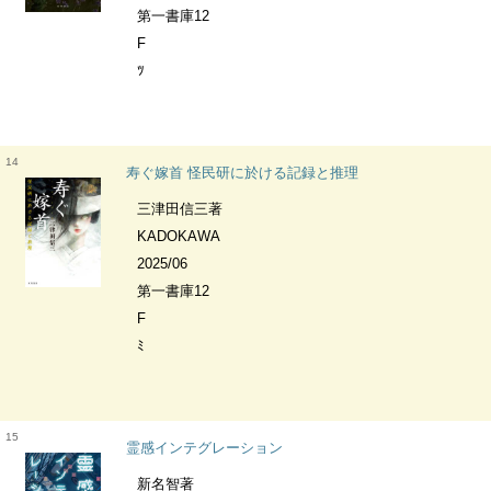
第一書庫12
F
ﾂ
14
寿ぐ嫁首 怪民研に於ける記録と推理
三津田信三著
KADOKAWA
2025/06
第一書庫12
F
ﾐ
15
霊感インテグレーション
新名智著