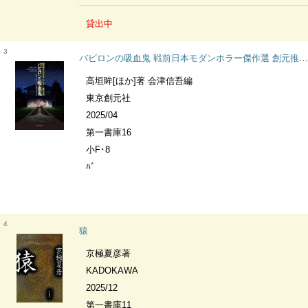
貸出中
3
バビロンの吸血鬼 戦前日本モダンホラー傑作選 創元推理文庫
高垣眸[ほか]著 会津信吾編
東京創元社
2025/04
第一書庫16
小F･8
ﾊﾞ
4
猿
京極夏彦著
KADOKAWA
2025/12
第一書庫11