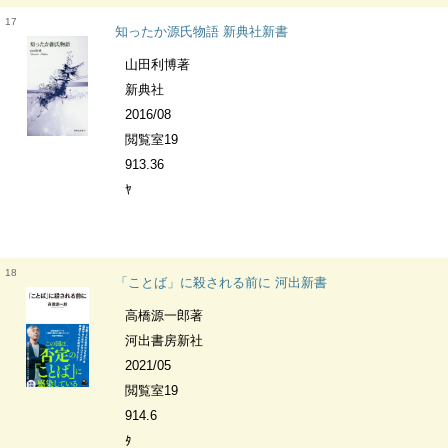
17
知ったか源氏物語 新典社新書
山田利博著
新典社
2016/08
閲覧室19
913.36
ﾔ
18
「ことば」に殺される前に 河出新書
高橋源一郎著
河出書房新社
2021/05
閲覧室19
914.6
ﾀ