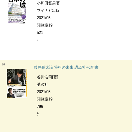
小和田哲男著
マイナビ出版
2021/05
閲覧室19
521
ｵ
16
藤井聡太論 将棋の未来 講談社+α新書
谷川浩司[著]
講談社
2021/05
閲覧室19
796
ﾀ