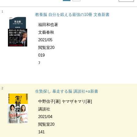
1
教養脳 自分を鍛える最強の10冊 文春新書
福田和也著
文藝春秋
2021/05
閲覧室20
019
ﾌ
2
生贄探し 暴走する脳 講談社+α新書
中野信子[著] ヤマザキマリ[著]
講談社
2021/04
閲覧室20
141