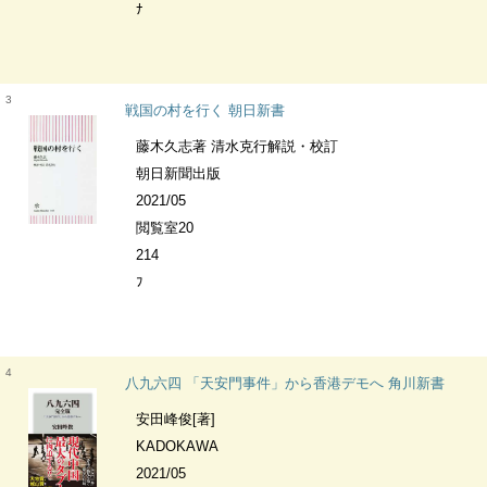
ﾅ
3
戦国の村を行く 朝日新書
藤木久志著 清水克行解説・校訂
朝日新聞出版
2021/05
閲覧室20
214
ﾌ
4
八九六四 「天安門事件」から香港デモへ 角川新書
安田峰俊[著]
KADOKAWA
2021/05