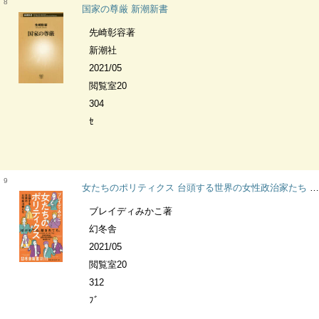
8
国家の尊厳 新潮新書
先崎彰容著
新潮社
2021/05
閲覧室20
304
ｾ
9
女たちのポリティクス 台頭する世界の女性政治家たち 幻冬舎新書
ブレイディみかこ著
幻冬舎
2021/05
閲覧室20
312
ﾌﾞ