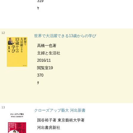
319
ﾔ
12
世界で大活躍できる13歳からの学び
高橋一也著
主婦と生活社
2016/11
閲覧室19
370
ﾀ
13
クローズアップ藝大 河出新書
国谷裕子著 東京藝術大学著
河出書房新社