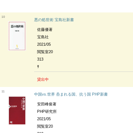
10
悪の処世術 宝島社新書
佐藤優著
宝島社
2021/05
閲覧室20
313
ｻ
貸出中
11
中国vs.世界 呑まれる国、抗う国 PHP新書
安田峰俊著
PHP研究所
2021/05
閲覧室20