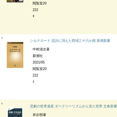
閲覧室20
222
ﾔ
5
シルクロード 流沙に消えた西域三十六か国 新潮新書
中村清次著
新潮社
2021/05
閲覧室20
222
ﾅ
6
悲劇の世界遺産 ダークツーリズムから見た世界 文春新書
井出明著