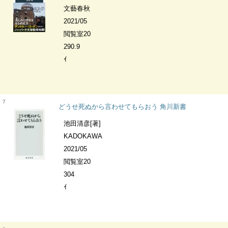
文藝春秋
2021/05
閲覧室20
290.9
ｲ
7
どうせ死ぬから言わせてもらおう 角川新書
池田清彦[著]
KADOKAWA
2021/05
閲覧室20
304
ｲ