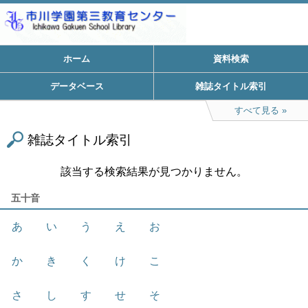
ホーム
資料検索
データベース
雑誌タイトル索引
すべて見る
雑誌タイトル索引
該当する検索結果が見つかりません。
五十音
あ
い
う
え
お
か
き
く
け
こ
さ
し
す
せ
そ