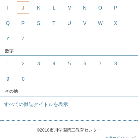
I
J
K
L
M
N
O
P
Q
R
S
T
U
V
W
X
Y
Z
数字
1
2
3
4
5
6
7
8
9
0
その他
すべての雑誌タイトルを表示
©2018市川学園第三教育センター
このサービスについて