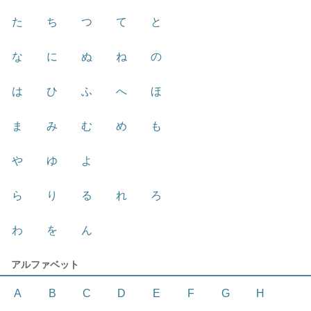
た
ち
つ
て
と
な
に
ぬ
ね
の
は
ひ
ふ
へ
ほ
ま
み
む
め
も
や
ゆ
よ
ら
り
る
れ
ろ
わ
を
ん
アルファベット
A
B
C
D
E
F
G
H