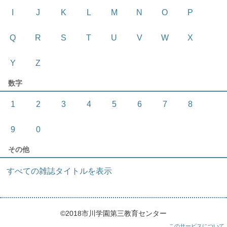
I
J
K
L
M
N
O
P
Q
R
S
T
U
V
W
X
Y
Z
数字
1
2
3
4
5
6
7
8
9
0
その他
すべての雑誌タイトルを表示
©2018市川学園第三教育センター
このサービスについて