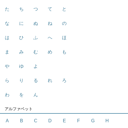
た
ち
つ
て
と
な
に
ぬ
ね
の
は
ひ
ふ
へ
ほ
ま
み
む
め
も
や
ゆ
よ
ら
り
る
れ
ろ
わ
を
ん
アルファベット
A
B
C
D
E
F
G
H