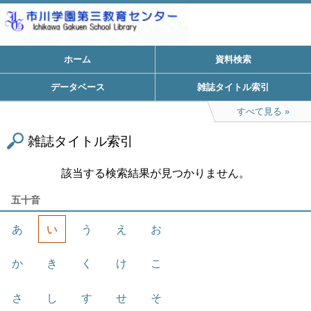
ホーム
資料検索
データベース
雑誌タイトル索引
すべて見る
雑誌タイトル索引
該当する検索結果が見つかりません。
五十音
あ
い
う
え
お
か
き
く
け
こ
さ
し
す
せ
そ