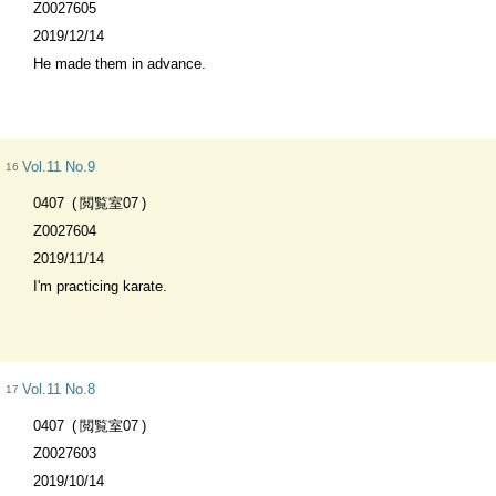
Z0027605
2019/12/14
He made them in advance.
Vol.11 No.9
16
0407
閲覧室07
Z0027604
2019/11/14
I'm practicing karate.
Vol.11 No.8
17
0407
閲覧室07
Z0027603
2019/10/14