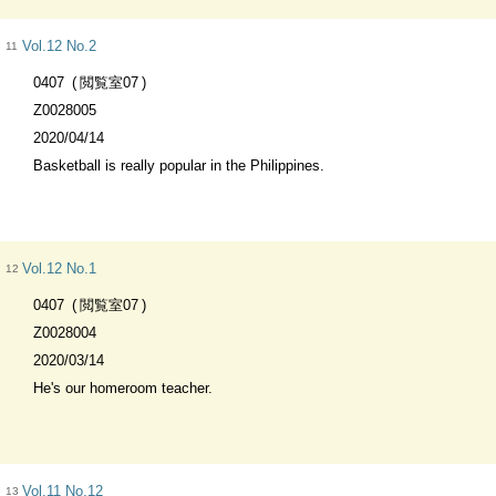
Vol.12 No.2
11
0407
閲覧室07
Z0028005
2020/04/14
Basketball is really popular in the Philippines.
Vol.12 No.1
12
0407
閲覧室07
Z0028004
2020/03/14
He's our homeroom teacher.
Vol.11 No.12
13