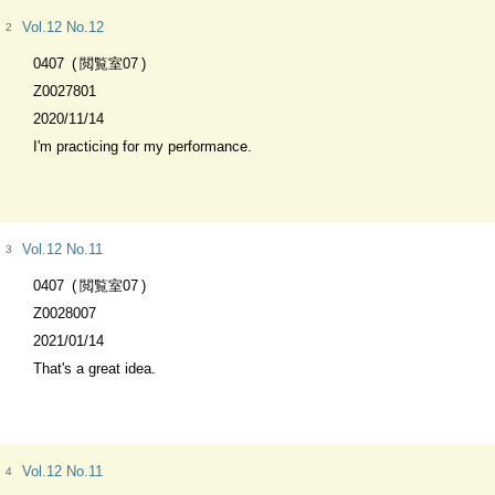
Vol.12 No.12
2
0407
閲覧室07
Z0027801
2020/11/14
I'm practicing for my performance.
Vol.12 No.11
3
0407
閲覧室07
Z0028007
2021/01/14
That's a great idea.
Vol.12 No.11
4