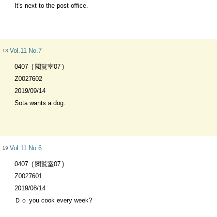
It's next to the post office.
Vol.11 No.7
18
0407
閲覧室07
Z0027602
2019/09/14
Sota wants a dog.
Vol.11 No.6
19
0407
閲覧室07
Z0027601
2019/08/14
Ｄｏ you cook every week?