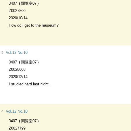
0407
閲覧室07
Z0027800
2020/10/14
How do i get to the museum?
Vol.12 No.10
5
0407
閲覧室07
Z0028008
2020/12/14
I studied hard last night.
Vol.12 No.10
6
0407
閲覧室07
Z0027799