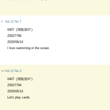
Vol.12 No.7
9
0407
閲覧室07
Z0027796
2020/06/14
I love swimming in the ocean.
Vol.12 No.3
10
0407
閲覧室07
Z0027794
2020/05/14
Let's play cards.