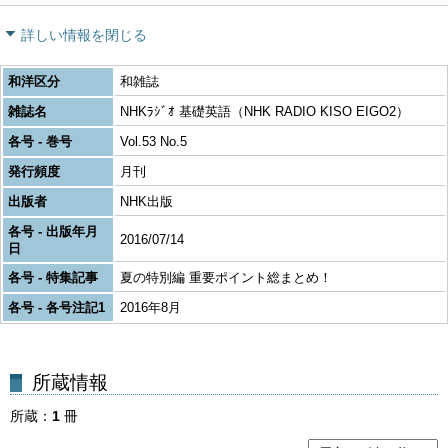
詳しい情報を閉じる
和洋区分
和雑誌
雑誌名
NHKﾗｼﾞｵ 基礎英語（NHK RADIO KISO EIGO2）
各号 - 巻号
Vol.53 No.5
発行頻度
月刊
出版者
NHK出版
各号 - 出版年月
2016/07/14
日
各号 - 特集記事
夏の特別編 重要ポイント総まとめ！
各号 - 各号注記1
2016年8月
所蔵
1
冊