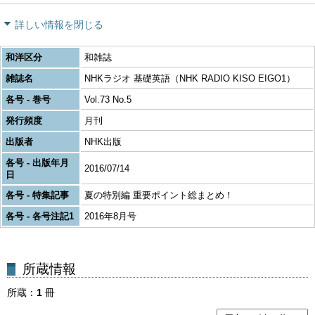
詳しい情報を閉じる
和洋区分
和雑誌
雑誌名
NHKラジオ 基礎英語（NHK RADIO KISO EIGO1）
各号 - 巻号
Vol.73 No.5
発行頻度
月刊
出版者
NHK出版
各号 - 出版年月
2016/07/14
日
各号 - 特集記事
夏の特別編 重要ポイント総まとめ！
各号 - 各号注記1
2016年8月号
所蔵
1
冊