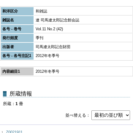
和洋区分
和雑誌
雑誌名
遼 司馬遼太郎記念館会誌
各号 - 巻号
Vol.11 No.2 (42)
発行頻度
季刊
出版者
司馬遼太郎記念財団
各号 - 各号注記1
2012年冬季号
内容細目1
2012年冬季号
所蔵
1
冊
並べ替える
Z0021911
1