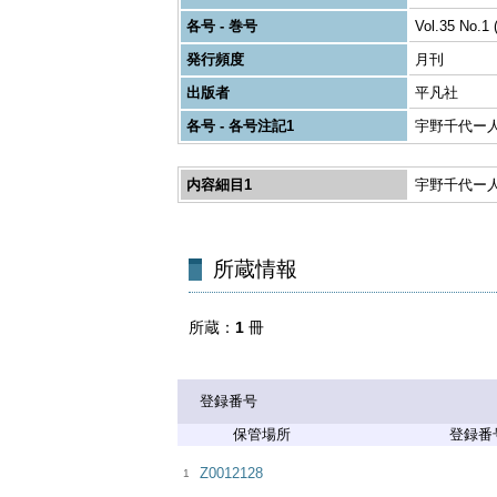
各号 - 巻号
Vol.35 No.1 
発行頻度
月刊
出版者
平凡社
各号 - 各号注記1
宇野千代ー
内容細目1
宇野千代ー
所蔵
1
冊
登録番号
登録番
Z0012128
1