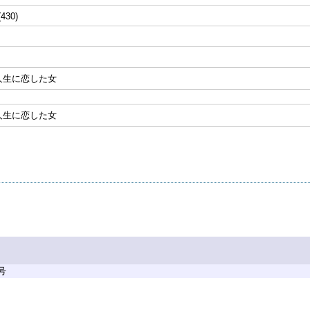
(430)
人生に恋した女
人生に恋した女
号