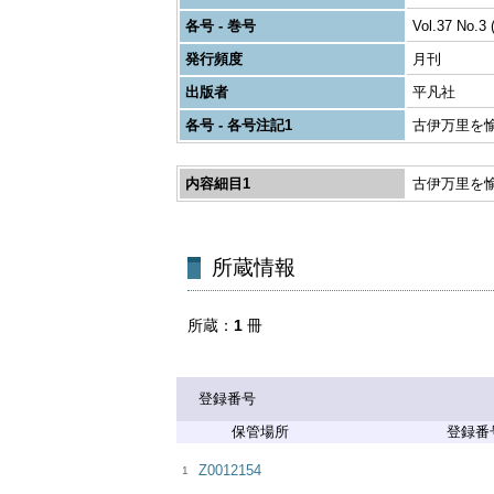
各号 - 巻号
Vol.37 No.3 
発行頻度
月刊
出版者
平凡社
各号 - 各号注記1
古伊万里を
内容細目1
古伊万里を
所蔵
1
冊
登録番号
登録番
Z0012154
1