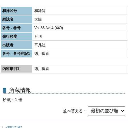
和洋区分
和雑誌
雑誌名
太陽
各号 - 巻号
Vol.36 No.4 (449)
発行頻度
月刊
出版者
平凡社
各号 - 各号注記1
徳川慶喜
内容細目1
徳川慶喜
所蔵
1
冊
並べ替える
Z0012142
1