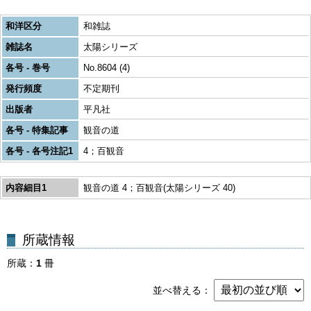
和洋区分
和雑誌
雑誌名
太陽シリーズ
各号 - 巻号
No.8604 (4)
発行頻度
不定期刊
出版者
平凡社
各号 - 特集記事
観音の道
各号 - 各号注記1
4；百観音
内容細目1
観音の道 4；百観音(太陽シリーズ 40)
所蔵
1
冊
並べ替える