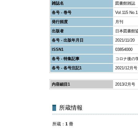
雑誌名
図書館雑誌
各号 - 巻号
Vol.115 No.1
発行頻度
月刊
出版者
日本図書館
各号 - 出版年月日
2021/11/20
ISSN1
03854000
各号 - 特集記事
コロナ後の
各号 - 各号注記1
2021/12月号
内容細目1
2013/2月号
所蔵
1
冊