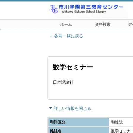
ホーム
資料検索
デ
各号一覧に戻る
数学セミナー
日本評論社
詳しい情報を閉じる
和洋区分
和雑誌
雑誌名
数学セミナ