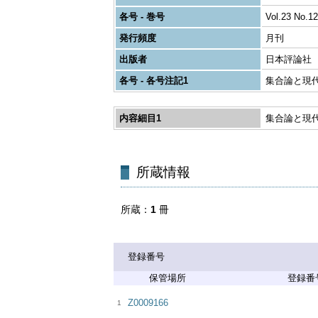
各号 - 巻号
Vol.23 No.12
発行頻度
月刊
出版者
日本評論社
各号 - 各号注記1
集合論と現
内容細目1
集合論と現
所蔵
1
冊
登録番号
登録番
Z0009166
1