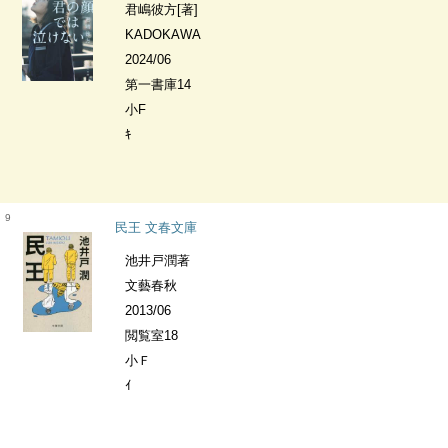
君嶋彼方[著]
KADOKAWA
2024/06
第一書庫14
小F
ｷ
9
民王 文春文庫
池井戸潤著
文藝春秋
2013/06
閲覧室18
小Ｆ
ｲ