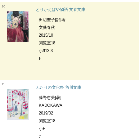
10
とりかえばや物語 文春文庫
田辺聖子[訳]著
文藝春秋
2015/10
閲覧室18
小913.3
ﾄ
11
ふたりの文化祭 角川文庫
藤野恵美[著]
KADOKAWA
2019/02
閲覧室18
小F
ﾌ