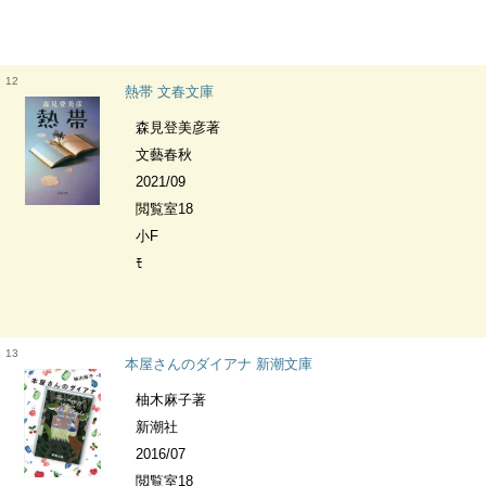
12
熱帯 文春文庫
森見登美彦著
文藝春秋
2021/09
閲覧室18
小F
ﾓ
13
本屋さんのダイアナ 新潮文庫
柚木麻子著
新潮社
2016/07
閲覧室18