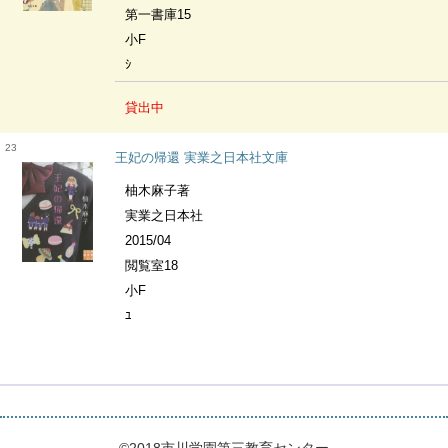
第一書庫15
小F
ｼ
貸出中
23
王妃の帰還 実業之日本社文庫
柚木麻子著
実業之日本社
2015/04
閲覧室18
小F
ﾕ