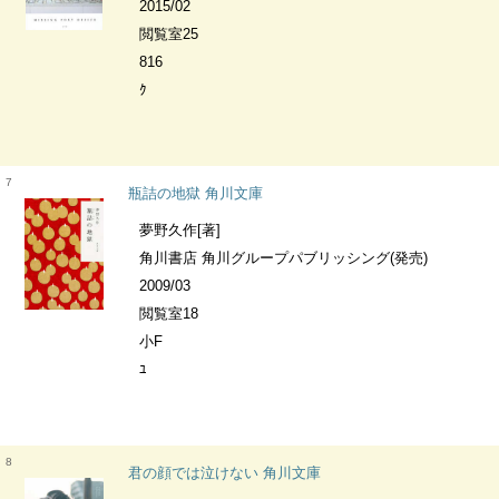
2015/02
閲覧室25
816
ｸ
7
瓶詰の地獄 角川文庫
夢野久作[著]
角川書店 角川グループパブリッシング(発売)
2009/03
閲覧室18
小F
ﾕ
8
君の顔では泣けない 角川文庫