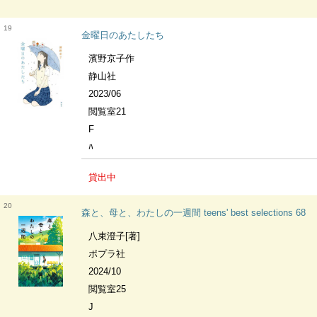
19
金曜日のあたしたち
濱野京子作
静山社
2023/06
閲覧室21
F
ﾊ
貸出中
20
森と、母と、わたしの一週間 teens' best selections 68
八束澄子[著]
ポプラ社
2024/10
閲覧室25
J