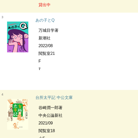
貸出中
3
あの子とQ
万城目学著
新潮社
2022/08
閲覧室21
F
ﾏ
4
台所太平記 中公文庫
谷崎潤一郎著
中央公論新社
2021/09
閲覧室18