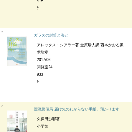
小F
ﾀ
5
ガラスの封筒と海と
アレックス・シアラー著 金原瑞人訳 西本かおる訳
求龍堂
2017/06
閲覧室24
933
ｼ
6
漂流郵便局 届け先のわからない手紙、預かります
久保田沙耶著
小学館