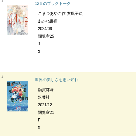
1
12音のブックトーク
こまつあやこ作 友風子絵
あかね書房
2024/06
閲覧室25
J
ｺ
2
世界の美しさを思い知れ
額賀澪著
双葉社
2021/12
閲覧室21
F
ﾇ