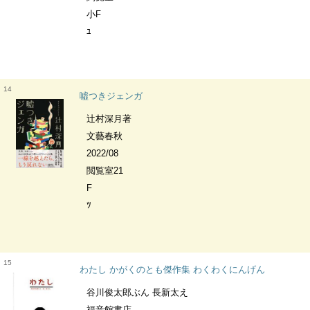
小F
ﾕ
14
噓つきジェンガ
辻村深月著
文藝春秋
2022/08
閲覧室21
F
ﾂ
15
わたし かがくのとも傑作集 わくわくにんげん
谷川俊太郎ぶん 長新太え
福音館書店