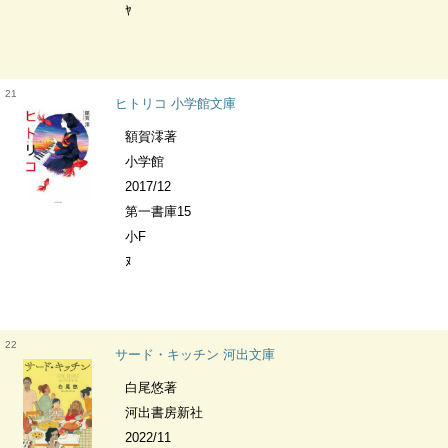
ﾔ
21
ヒトリコ 小学館文庫
額賀澪著
小学館
2017/12
第一書庫15
小F
ﾇ
22
サード・キッチン 河出文庫
白尾悠著
河出書房新社
2022/11