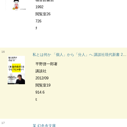
1992
閲覧室26
726
ﾁ
16
私とは何か 「個人」から「分人」へ 講談社現代新書 2172
平野啓一郎著
講談社
2012/09
閲覧室19
914.6
ﾋ
17
某 幻冬舎文庫