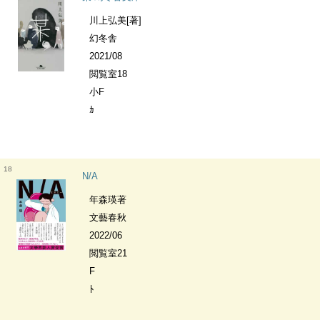
川上弘美[著]
幻冬舎
2021/08
閲覧室18
小F
ｶ
18
N/A
年森瑛著
文藝春秋
2022/06
閲覧室21
F
ﾄ