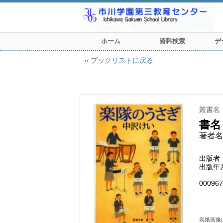
ホーム
資料検索
デ
ブックリストに戻る
叢書名
書名
著者名
出版者
出版年
000967
表紙画像