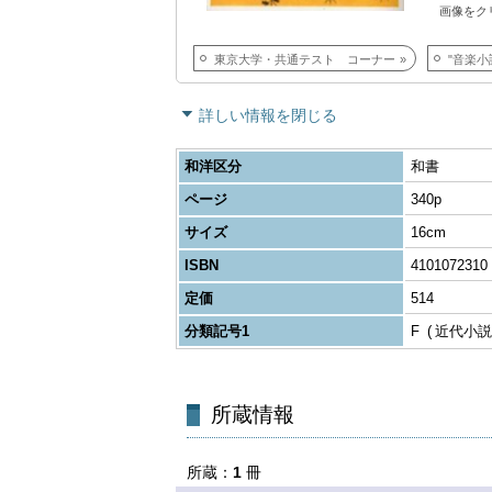
画像をク
東京大学・共通テスト コーナー
"音楽小
詳しい情報を閉じる
和洋区分
和書
ページ
340p
サイズ
16cm
ISBN
4101072310
定価
514
分類記号1
F
近代小説
所蔵
1
冊