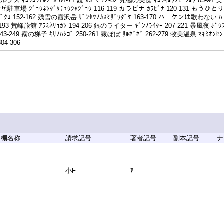
ルプス ｷｭｳｺｳｱﾙﾌﾟｽ 64-71 鏡 ｶｶﾞﾐ 72-82 究極の美食 ｷｭｳｷｮｸﾉﾋﾞｼｮｸ 83-94 
念岳駐車場 ｼﾞｮｳﾈﾝﾀﾞｹﾁｭｳｼｬｼﾞｮｳ 116-119 カラビナ ｶﾗﾋﾞﾅ 120-131 もうひとりの客
ｻﾞｸﾛ 152-162 残雪の霞沢岳 ｻﾞﾝｾﾂﾉｶｽﾐｻﾞﾜﾀﾞｹ 163-170 ハーケンは歌わない 
3-193 荒峰旅館 ｱﾗﾐﾈﾘｮｶﾝ 194-206 銀のライター ｷﾞﾝﾉﾗｲﾀｰ 207-221 暴風夜 ﾎﾞｳ
 243-249 霧の梯子 ｷﾘﾉﾊｼｺﾞ 250-261 猿ぼぼ ｻﾙﾎﾞﾎﾞ 262-279 牧美温泉 ﾏｷﾐｵﾝ
04-306
棚名称
請求記号
著者記号
副本記号
ナ
男
小F
ｱ