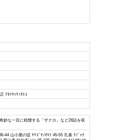
ｶｲﾔｯｹﾉｵﾄｺ
奇妙な一言に戦慄する「ザクロ」など28話を収
-44 山小屋の掟 ﾔﾏｺﾞﾔﾉｵｷﾃ 45-55 孔雀 ｸｼﾞｬｸ