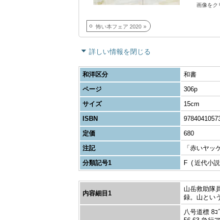
画像をク
怖い本フェア 2020
詳しい情報を閉じる
和洋区分
和書
ページ
306p
サイズ
15cm
ISBN
9784041057
定価
680
注記
「赤いヤッケの
分類記号1
F
近代小説
山岳救助隊
内容細目1
録。山とい
八号道標 8ｺﾞｳ