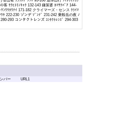
笑う登山者 ﾜﾗｳﾄｻﾞﾝｼｬ 95-106 追悼山行 ﾂｲﾄｳｻﾝｺｳ
 ﾓｳﾋﾄﾘﾉｷｬｸ 132-143 鎌策婆 ｶﾏｻｸﾊﾞｱ 144-
ﾊｰｹﾝﾜｳﾀﾜﾅｲ 171-182 クライマーズ・センス ｸﾗｲﾏ
ﾌｳﾔ 222-230 ゾンデ ｿﾞﾝﾃﾞ 231-242 乗鞍岳の夜 ﾉ
ｾﾝ 280-293 コンタクトレンズ ｺﾝﾀｸﾄﾚﾝｽﾞ 294-303
ンバー
URL1