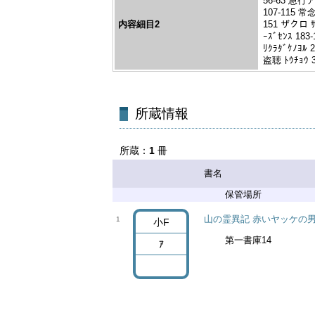
56-63 急行ア
107-115 常
内容細目2
151 ザクロ 
ｰｽﾞｾﾝｽ 18
ﾘｸﾗﾀﾞｹﾉﾖﾙ
盗聴 ﾄｳﾁｮｳ 3
所蔵
1
冊
書名
山の霊異記 赤いヤッケの
1
小F
第一書庫14
ｱ