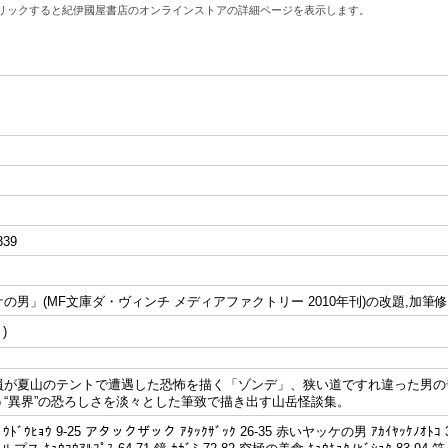
リックすると紀伊國屋書店のオンラインストアの詳細ページを表示します。
339
男」(MF文庫ダ・ヴィンチ メディアファクトリー 2010年刊)の改題,加筆修正 ｱ
員が夏山のテントで遭遇した恐怖を描く「ゾンデ」、狭い道ですれ違った男の
う“異界”の恐ろしさを淡々とした筆致で描き出す山岳怪談集。
ﾄﾞｳﾋｮｳ 9-25 アタックザック ｱﾀｯｸｻﾞｯｸ 26-35 赤いヤッケの男 ｱｶｲﾔｯｹﾉｵﾄｺ 36