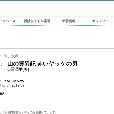
ータベース
雑誌タイトル索引
新着資料
カレンダー
角川文庫
山の霊異記 赤いヤッケの男
安曇潤平[著]
KADOKAWA
月日
2017/07
92
は「紀伊國屋書店」のものを使用しています。