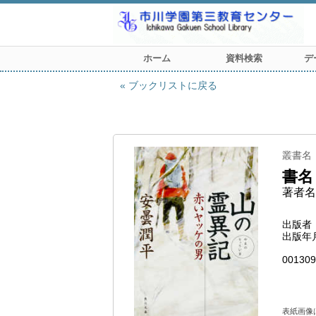
ホーム
資料検索
デ
ブックリストに戻る
叢書名
書名
著者名
出版者
出版年
001309
表紙画像