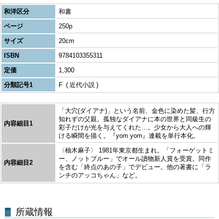
和洋区分
和書
ページ
250p
サイズ
20cm
ISBN
9784103355311
定価
1,300
分類記号1
F
近代小説
「大穴(ダイアナ)」という名前、金色に染めた髪、行方
知れずの父親。孤独なダイアナに本の世界と同級生の
内容細目1
彩子だけが光を与えてくれた…。少女から大人への輝
ける瞬間を描く。『yom yom』連載を単行本化。
〈柚木麻子〉 1981年東京都生まれ。「フォーゲットミ
ー、ノットブルー」でオール讀物新人賞を受賞。同作
内容細目2
を含む「終点のあの子」でデビュー。他の著書に「ラ
ンチのアッコちゃん」など。