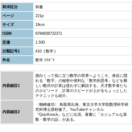
和洋区分
和書
ページ
221p
サイズ
19cm
ISBN
9784838732371
定価
1,500
分類記号1
410
数学
件名
数学 ｽｳｶﾞｸ
面白くって役に立つ数学の世界へようこそ。身近に隠
れる「数字」の秘密や便利な「数学的思考」などを難
内容細目1
しい数式や計算は使わずに解説する。天才数学者たち
のエピソード、計算のスピードが上がるちょっとした
テクニックも紹介。
〈鶴崎修功〉 鳥取県出身。東京大学大学院数理科学研
究科博士課程修了。YouTubeチャンネル
内容細目2
『QuizKnock』などに出演。著書に「カジュアルな算
数・数学の話」がある。