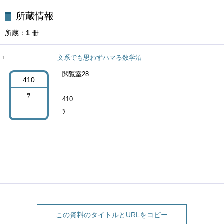
所蔵
1
冊
文系でも思わずハマる数学沼
1
閲覧室28
410
ﾂ
410
ﾂ
この資料のタイトルとURLをコピー