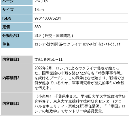
ページ
237,11p
サイズ
18cm
ISBN
9784480075284
定価
860
分類記号1
319
外交・国際問題
件名
ロシア-対外関係-ウクライナ ﾛｼｱ-ﾀｲｶﾞｲ/ｶﾝｹｲ-ｳｸﾗｲﾅ
内容細目1
文献:巻末p1〜11
2022年2月、ロシアによるウクライナ侵攻が始まっ
た。国際世論の非難を浴びながらも「特別軍事作戦」
内容細目2
を続けるプーチン。この戦争はなぜ始まり、戦場では
何が起きているのか。軍事研究者が歴史的事件の全貌
を伝える。
〈小泉悠〉 千葉県生まれ。早稲田大学大学院政治学研
究科修了。東京大学先端科学技術研究センター(グロー
内容細目3
バルセキュリティ・宗教分野)専任講師。「「帝国」ロ
シアの地政学」でサントリー学芸賞受賞。