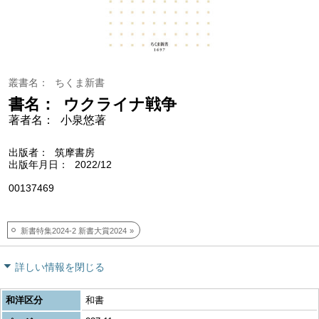
叢書名
ちくま新書
書名
ウクライナ戦争
著者名
小泉悠著
出版者
筑摩書房
出版年月日
2022/12
00137469
新書特集2024-2 新書大賞2024
詳しい情報を閉じる
和洋区分
和書