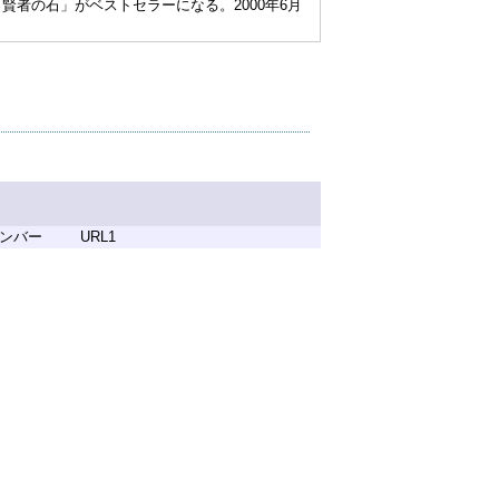
と賢者の石」がベストセラーになる。2000年6月
ンバー
URL1