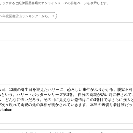
リックすると紀伊國屋書店のオンラインストアの詳細ページを表示します。
022年度図書貸出ランキング！から。
る日、13歳の誕生日を迎えたハリーに、恐ろしい事件がふりかかる。脱獄不
るという。ハリー・ポッターシリーズ第3巻。 自分の両親が幼い時に殺され
ら、どんなに怖いだろう。その目に見えない恐怖はこの3巻目ではさらに強大
次々現れて両親の死の真相が明かされていきます。本当の裏切り者は誰だったのか! 原タイト
Azkaban