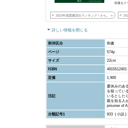
画像をク
2023年度図書貸出ランキング！から。
2
詳しい情報を閉じる
和洋区分
和書
ページ
574p
サイズ
22cm
ISBN
4915512401
定価
1,900
夏休みのあ
を狙ってい
注記
いるとした
親を知る人が
prisoner of 
分類記号1
933
小説