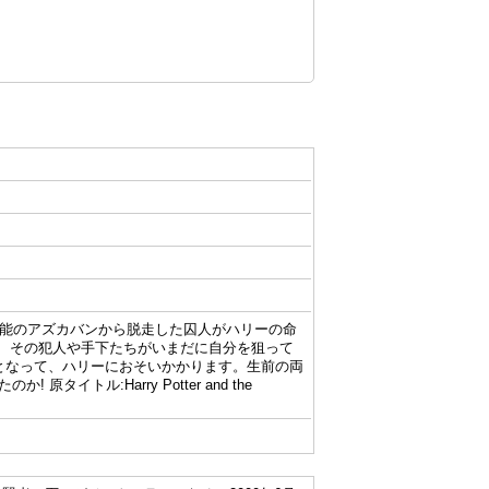
可能のアズカバンから脱走した囚人がハリーの命
て、その犯人や手下たちがいまだに自分を狙って
となって、ハリーにおそいかかります。生前の両
ル:Harry Potter and the