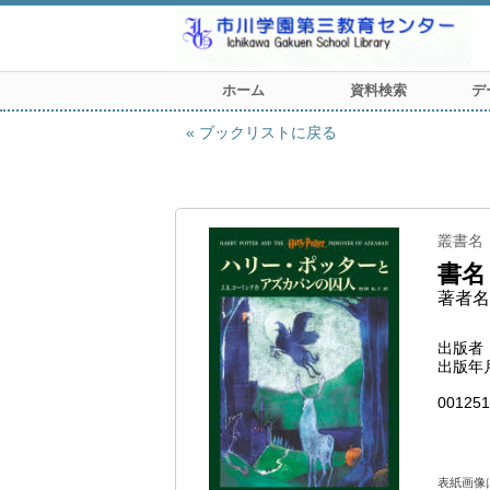
ホーム
資料検索
デ
ブックリストに戻る
叢書名
書名
著者名
出版者
出版年
001251
表紙画像