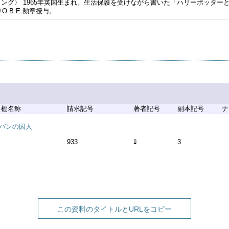
ーリング〉 1965年英国生まれ。生活保護を受けながら書いた「ハリーポッター
O.B.E.勲章授与。
棚名称
請求記号
著者記号
副本記号
ナ
バンの囚人
933
ﾛ
3
この資料のタイトルとURLをコピー