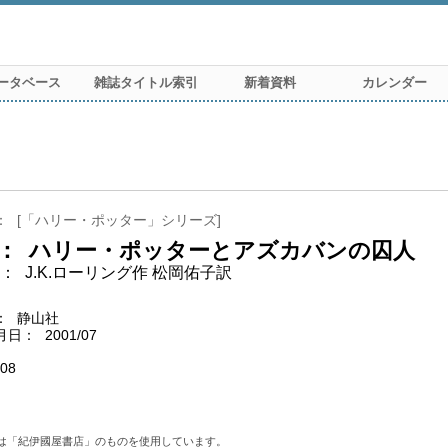
ータベース
雑誌タイトル索引
新着資料
カレンダー
[「ハリー・ポッター」シリーズ]
ハリー・ポッターとアズカバンの囚人
J.K.ローリング作 松岡佑子訳
静山社
月日
2001/07
08
は「紀伊國屋書店」のものを使用しています。