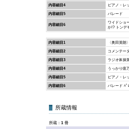
内容細目4
ピアノ・レ
内容細目5
パレード
ワイドショ
内容細目6
か!? トン
内容細目1
〈奥田英朗
内容細目2
コメンテーター 
内容細目3
ラジオ体操第2 ﾗ
内容細目4
うっかり億万長者
内容細目5
ピアノ・レッスン
内容細目6
パレード ﾊﾟﾚｰ
所蔵
1
冊