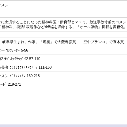
ッスン
ーに出演することになった精神科医・伊良部とマユミ。放送事故寸前のコメン
デモ精神科、復活! 表題作など全5編を収録する。『オール讀物』掲載を書籍化
〉 岐阜県生まれ。作家。「邪魔」で大藪春彦賞、「空中ブランコ」で直木賞
ｺﾒﾝﾃｰﾀｰ 5-56
ｼﾞｵﾀｲｿｳﾀﾞｲ2 57-110
 ｳｯｶﾘｵｸﾏﾝﾁｮｳｼﾞｬ 111-168
 ﾋﾟｱﾉﾚｯｽﾝ 169-218
ﾄﾞ 219-271