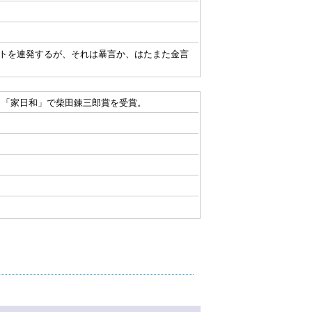
トを連発するが、それは暴言か、はたまた金言
。
、「家日和」で柴田錬三郎賞を受賞。