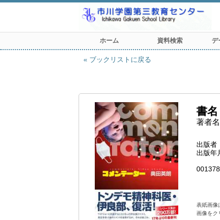
ホーム
資料検索
デ
ブックリストに戻る
書名
著者名
出版者
出版年
001378
表紙画像
画像をク