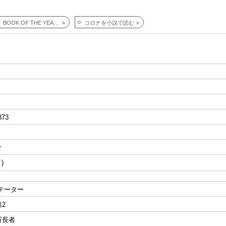
OF THE YEAR 2023から
コロナを小説で読む
873
r
テーター
2
万長者