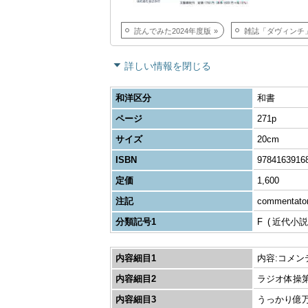
読んでみた2024年度版
雑誌「ダヴィンチ」BOOK 
詳しい情報を閉じる
和洋区分
和書
ページ
271p
サイズ
20cm
ISBN
9784163916
定価
1,600
注記
commentato
分類記号1
F
近代小説
内容細目1
内容:コメン
内容細目2
ラジオ体操第
内容細目3
うっかり億