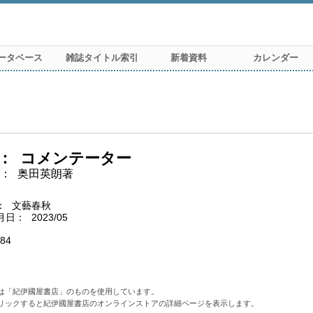
ータベース
雑誌タイトル索引
新着資料
カレンダー
コメンテーター
奥田英朗著
文藝春秋
月日
2023/05
84
は「紀伊國屋書店」のものを使用しています。
リックすると紀伊國屋書店のオンラインストアの詳細ページを表示します。