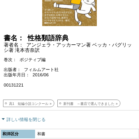
書名
性格類語辞典
著者名
アンジェラ・アッカーマン著 ベッカ・パグリッ
シ著 滝本杏奈訳
巻次
ポジティブ編
出版者
フィルムアート社
出版年月日
2016/06
00131221
高1 短編小説コンクール
新刊書 ～書店で選んできました
詳しい情報を閉じる
和洋区分
和書