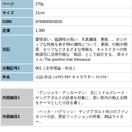
ページ
270p
サイズ
21cm
ISBN
9784845916016
定価
1,300
愛情深い、協調性が高い、天真爛漫、勇敢…。ポジテ
ィブな性格を表す99の属性について、要因、行動や態
注記
度、セリフなどさまざまな情報を、キャラクターの性
格描写に活用可能な「類語」として紹介する。 原タイ
トル:The positive trait thesaurus
分類記号1
901
文学理論・作法
件名
小説-作法 ｼｮｳｾﾂ-ｻﾎｳ キャラクター ｷｬﾗｸﾀｰ
〈アンジェラ・アッカーマン〉 主にミドルグレード・
内容細目1
ヤングアダルトの読者を対象に、若い世代の抱える闇
をテーマとした小説を書く。
〈ベッカ・パグリッシ〉 ヤングアダルト向けのファン
内容細目2
タジー小説、歴史フィクションの作家。雑誌ライタ
ー。