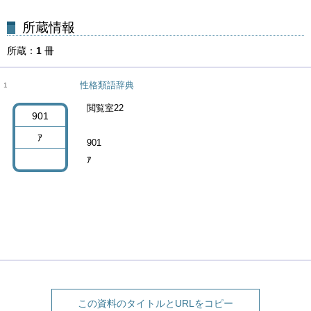
所蔵
1
冊
性格類語辞典
1
閲覧室22
901
ｱ
901
ｱ
この資料のタイトルとURLをコピー