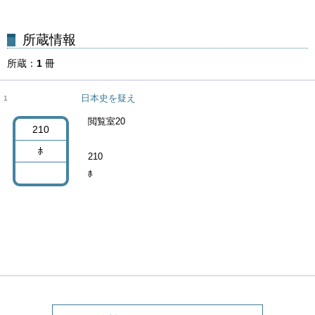
所蔵
1
冊
日本史を疑え
1
閲覧室20
210
ﾎ
210
ﾎ