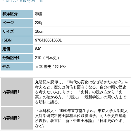
詳しい情報を閉じる
和洋区分
和書
ページ
239p
サイズ
18cm
ISBN
9784166613601
定価
840
分類記号1
210
日本史
件名
日本-歴史 ﾆﾎﾝ-ﾚｷｼ
丸暗記を脱却し、「時代の変化はなぜ起きたのか?」を
考えると、歴史は何倍も面白くなる。自分の頭で歴史
内容細目1
を考えたい人に向けて、「史料」の読み方から「史
実」の確かめ方、「定説」「最新学説」の疑い方まで
を明快に語る。
〈本郷和人〉 1960年東京都生まれ。東京大学大学院人
文科学研究科博士課程単位取得退学。同大学史料編纂
内容細目2
所教授。著書に「新・中世王権論」「日本史のツボ」
など。