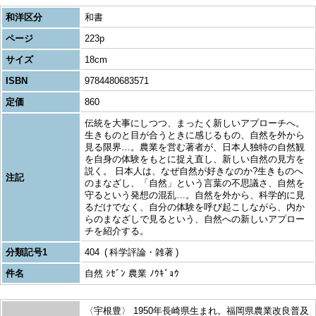
和洋区分
和書
ページ
223p
サイズ
18cm
ISBN
9784480683571
定価
860
伝統を大事にしつつ、まったく新しいアプローチへ。
生きものと目が合うときに感じるもの、自然を外から
見る限界…。農業を営む著者が、日本人独特の自然観
を自身の体験をもとに捉え直し、新しい自然の見方を
説く。 日本人は、なぜ自然が好きなのか?生きものへ
注記
のまなざし、「自然」という言葉の不思議さ、自然を
守るという発想の混乱…。自然を外から、科学的に見
るだけでなく、自分の体験を呼び起こしながら、内か
らのまなざしで見るという、自然への新しいアプロー
チを紹介する。
分類記号1
404
科学評論・雑著
件名
自然 ｼｾﾞﾝ 農業 ﾉｳｷﾞｮｳ
〈宇根豊〉 1950年長崎県生まれ。福岡県農業改良普及