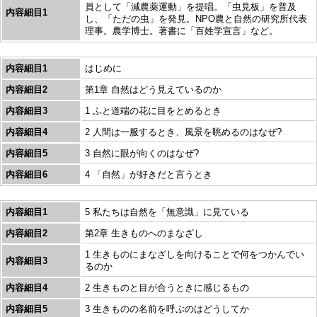
員として「減農薬運動」を提唱。「虫見板」を普及
内容細目1
し、「ただの虫」を発見。NPO農と自然の研究所代表
理事。農学博士。著書に「百姓学宣言」など。
内容細目1
はじめに
内容細目2
第1章 自然はどう見えているのか
内容細目3
1 ふと道端の花に目をとめるとき
内容細目4
2 人間は一服するとき、風景を眺めるのはなぜ?
内容細目5
3 自然に眼が向くのはなぜ?
内容細目6
4 「自然」が好きだと言うとき
内容細目1
5 私たちは自然を「無意識」に見ている
内容細目2
第2章 生きものへのまなざし
1 生きものにまなざしを向けることで何をつかんでい
内容細目3
るのか
内容細目4
2 生きものと目が合うときに感じるもの
内容細目5
3 生きものの名前を呼ぶのはどうしてか