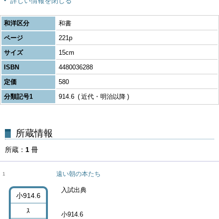
詳しい情報を閉じる
和洋区分
和書
ページ
221p
サイズ
15cm
ISBN
4480036288
定価
580
分類記号1
914.6
近代・明治以降
所蔵
1
冊
遠い朝の本たち
1
入試出典
小914.6
ｽ
小914.6