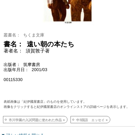
叢書名
ちくま文庫
書名
遠い朝の本たち
著者名
須賀敦子著
出版者
筑摩書房
出版年月日
2001/03
00115330
表紙画像は「紀伊國屋書店」のものを使用しています。
画像をクリックすると紀伊國屋書店のオンラインストアの詳細ページを表示します。
市川学園の入試問題に使われた作品
中3国語 エッセイ