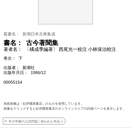
叢書名
新潮日本古典集成
書名
古今著聞集
著者名
〔橘成季編著〕 西尾光一校注 小林保治校注
巻次
下
出版者
新潮社
出版年月日
1986/12
00055154
表紙画像は「紀伊國屋書店」のものを使用しています。
画像をクリックすると紀伊國屋書店のオンラインストアの詳細ページを表示します。
市川学園の入試問題に使われた作品