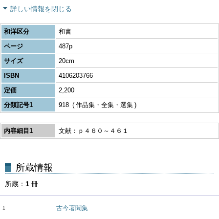
詳しい情報を閉じる
和洋区分
和書
ページ
487p
サイズ
20cm
ISBN
4106203766
定価
2,200
分類記号1
918
作品集・全集・選集
内容細目1
文献：ｐ４６０～４６１
所蔵
1
冊
古今著聞集
1