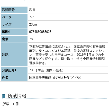
和洋区分
和書
ページ
77p
サイズ
23cm
ISBN
9784860085025
定価
780
本館が世界遺産に認定された、国立西洋美術館を徹底
解剖。ル・コルビュジエ建築、自慢の常設コレクショ
注記
ン、西美を楽しむモデルコース、2018年1月までの企
画展などを紹介する。切り取って使う企画展特別割引
引換券付き。
分類記号1
706
学会･団体・会議
件名
国立西洋美術館 ｺｸﾘﾂ/ｾｲﾖｳ/ﾋﾞｼﾞｭﾂｶﾝ
所蔵
1
冊