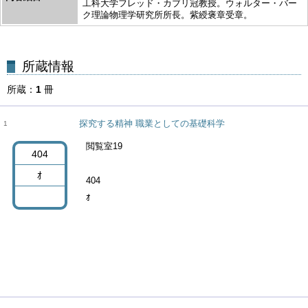
工科大学フレッド・カブリ冠教授。ウォルター・バー
ク理論物理学研究所所長。紫綬褒章受章。
所蔵
1
冊
探究する精神 職業としての基礎科学
1
閲覧室19
404
ｵ
404
ｵ