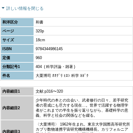
詳しい情報を閉じる
和洋区分
和書
ページ
320p
サイズ
18cm
ISBN
9784344986145
定価
960
分類記号1
404
科学評論・雑著
件名
大栗博司 ｵｵｸﾞﾘ ﾋﾛｼ 科学 ｶｶﾞｸ
内容細目1
文献:p316〜320
少年時代の本との出会い、武者修行の日々、若手研究
者の育成にも尽力する現在…。世界で活躍する物理学
内容細目2
者がこれまでの半生を振り返りながら、基礎科学の意
義、科学と社会の関係などを綴る。
〈大栗博司〉 1962年生まれ。東京大学国際高等研究所
カブリ数物連携宇宙研究機構機構長。カリフォルニア
内容細目3