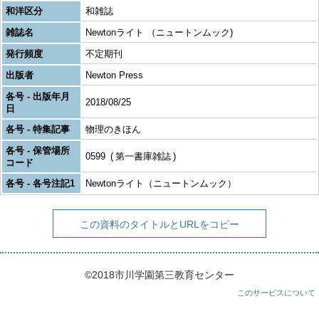
和洋区分
和雑誌
雑誌名
Newtonライト （ニュートンムック)
発行頻度
不定期刊
出版者
Newton Press
各号 - 出版年月
2018/08/25
日
各号 - 特集記事
物理のきほん
各号 - 保管場所
0599
第一書庫雑誌
コード
各号 - 各号注記1
Newtonライト（ニュートンムック）
この資料のタイトルとURLをコピー
©2018市川学園第三教育センター
このサービスについて